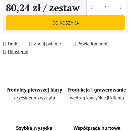
80,24 zł
/ zestaw
Cena jednostkowa:
DO KOSZYKA
Druk
Zadaj pytanie
Powiadom mnie
Udostępnij
Produkty pierwszej klasy
Produkcja i grawerowanie
z czeskiego kryształu
według specyfikacji klienta
Szybka wysyłka
Współpraca hurtowa