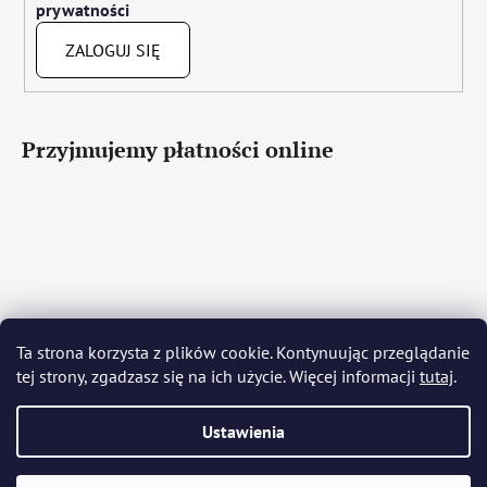
prywatności
ZALOGUJ SIĘ
Przyjmujemy płatności online
Čeština
Slovenčina
English
Deutsch
Magyar
Ta strona korzysta z plików cookie. Kontynuując przeglądanie
Język polski
Română
Italiano
Español
Français
tej strony, zgadzasz się na ich użycie. Więcej informacji
tutaj
.
Português
Български
Hrvatski
Slovenščina
Srpski
Nederlands
Українська
Ελληνικά
Svenska
Dansk
Ustawienia
Opracował Shoptet