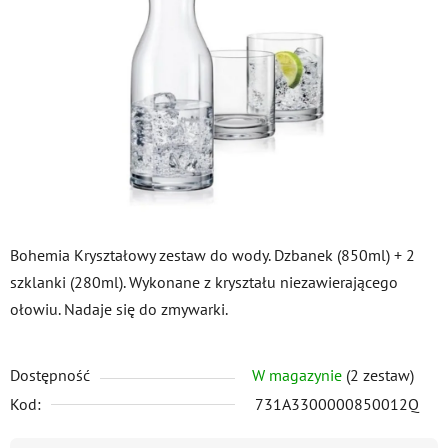
5
gwiazdek.
Bohemia Kryształowy zestaw do wody. Dzbanek (850ml) + 2
szklanki (280ml). Wykonane z kryształu niezawierającego
ołowiu. Nadaje się do zmywarki.
Dostępność
W magazynie
(2 zestaw)
Kod:
731A3300000850012Q