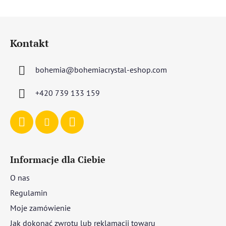
S
t
Kontakt
o
p
bohemia
@
bohemiacrystal-eshop.com
k
a
+420 739 133 159
Informacje dla Ciebie
O nas
Regulamin
Moje zamówienie
Jak dokonać zwrotu lub reklamacji towaru