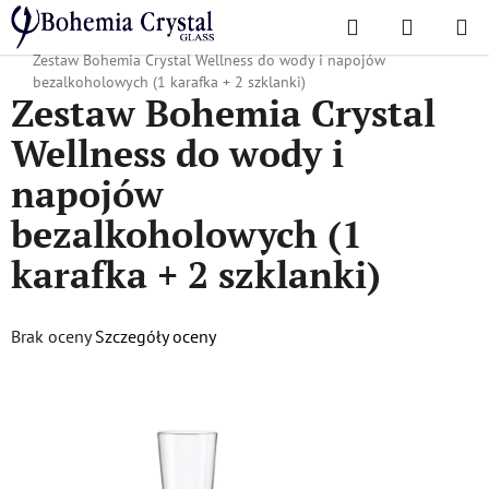
Przejść
Szukaj
KOSZYK
do
Home
/
Zestawy
/
Zestawy do wody i napojów bezalkoholowych
/
treści
Zestaw Bohemia Crystal Wellness do wody i napojów
bezalkoholowych (1 karafka + 2 szklanki)
Zestaw Bohemia Crystal
Wellness do wody i
napojów
bezalkoholowych (1
karafka + 2 szklanki)
Średnia
Brak oceny
Szczegóły oceny
ocena
produktu
wynosi
0,0
na