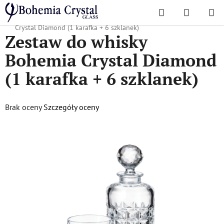
Przejść
Szukaj
KOSZYK
do
Home
/
Popularne kolekcje
/
Diament
/
Zestaw do whisky Bohemia
treści
Crystal Diamond (1 karafka + 6 szklanek)
Zestaw do whisky
Bohemia Crystal Diamond
(1 karafka + 6 szklanek)
Średnia
Brak oceny
Szczegóły oceny
ocena
produktu
wynosi
0,0
na
5
gwiazdek.