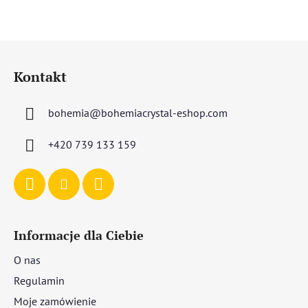
S
t
Kontakt
o
p
bohemia
@
bohemiacrystal-eshop.com
k
a
+420 739 133 159
Informacje dla Ciebie
O nas
Regulamin
Moje zamówienie