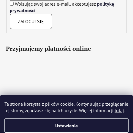
Wpisując swój adres e-mail, akceptujesz
politykę
prywatności
ZALOGUJ SIĘ
Przyjmujemy płatności online
Čeština
Slovenčina
English
Deutsch
Magyar
Ta strona korzysta z plików cookie. Kontynuując przeglądanie
Język polski
Română
Italiano
Español
Français
tej strony, zgadzasz się na ich użycie. Więcej informacji
tutaj
.
Português
Български
Hrvatski
Slovenščina
Srpski
Nederlands
Українська
Ελληνικά
Svenska
Dansk
Ustawienia