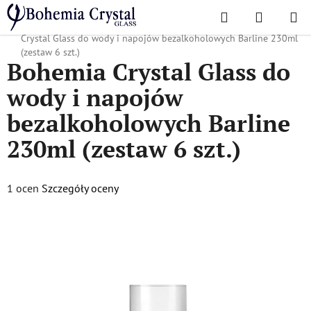
Przejść
Szukaj
KOSZYK
do
Home
/
Popularne kolekcje
/
Dla firm i agencji reklamowych
/
Bohemia
treści
Crystal Glass do wody i napojów bezalkoholowych Barline 230ml
(zestaw 6 szt.)
Bohemia Crystal Glass do
wody i napojów
bezalkoholowych Barline
230ml (zestaw 6 szt.)
Średnia
1 ocen
Szczegóły oceny
ocena
produktu
wynosi
5,0
na
5