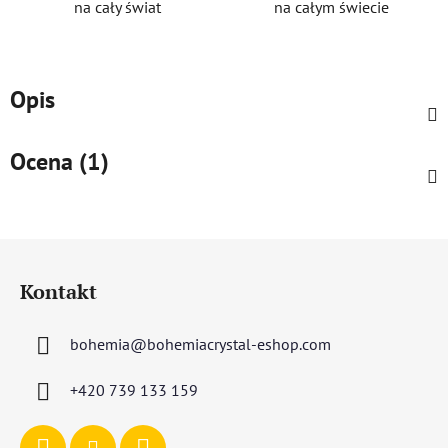
na cały świat
na całym świecie
Opis
Ocena (1)
S
t
Kontakt
o
p
bohemia
@
bohemiacrystal-eshop.com
k
a
+420 739 133 159