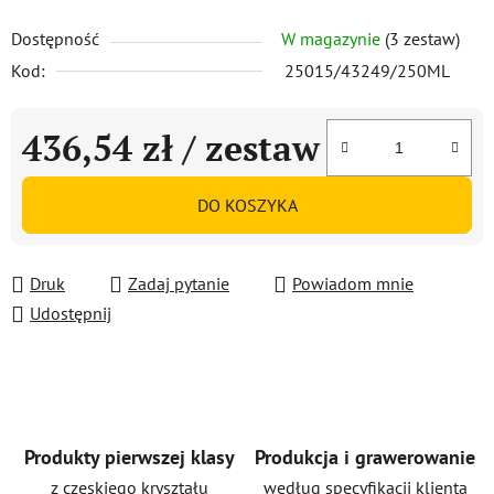
Dostępność
W magazynie
(3 zestaw)
Kod:
25015/43249/250ML
436,54 zł
/ zestaw
Cena jednostkowa:
DO KOSZYKA
Druk
Zadaj pytanie
Powiadom mnie
Udostępnij
Produkty pierwszej klasy
Produkcja i grawerowanie
z czeskiego kryształu
według specyfikacji klienta