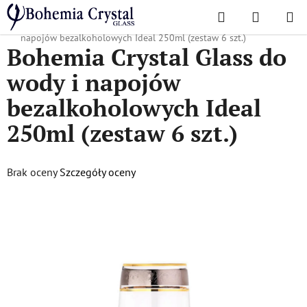
Przejść
Szukaj
KOSZYK
do
Home
/
Popularne kolekcje
/
43249
/
Bohemia Crystal Glass do wody i
treści
napojów bezalkoholowych Ideal 250ml (zestaw 6 szt.)
Bohemia Crystal Glass do
wody i napojów
bezalkoholowych Ideal
250ml (zestaw 6 szt.)
Średnia
Brak oceny
Szczegóły oceny
ocena
produktu
wynosi
0,0
na
5
gwiazdek.