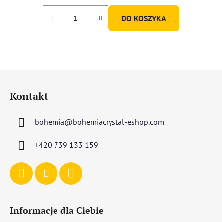
DO KOSZYKA
S
t
Kontakt
o
p
bohemia
@
bohemiacrystal-eshop.com
k
a
+420 739 133 159
Informacje dla Ciebie