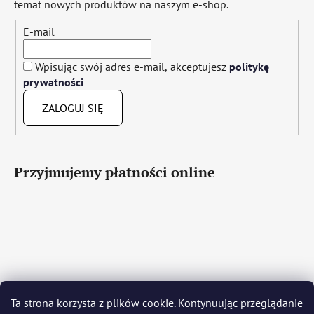
temat nowych produktów na naszym e-shop.
E-mail
Wpisując swój adres e-mail, akceptujesz
politykę
prywatności
ZALOGUJ SIĘ
Przyjmujemy płatności online
Čeština
Slovenčina
English
Deutsch
Magyar
Ta strona korzysta z plików cookie. Kontynuując przeglądanie
Język polski
Română
Italiano
Español
Français