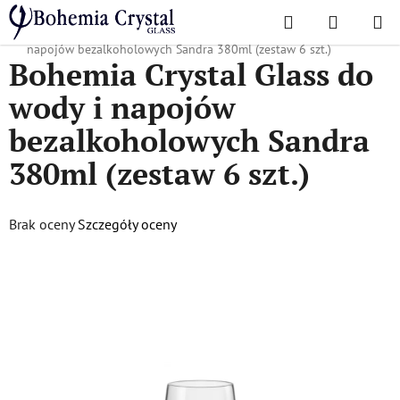
Przejść
Szukaj
KOSZYK
do
Home
/
Popularne kolekcje
/
Sandra
/
Bohemia Crystal Glass do wody i
treści
napojów bezalkoholowych Sandra 380ml (zestaw 6 szt.)
Bohemia Crystal Glass do
wody i napojów
bezalkoholowych Sandra
380ml (zestaw 6 szt.)
Średnia
Brak oceny
Szczegóły oceny
ocena
produktu
wynosi
0,0
na
5
gwiazdek.