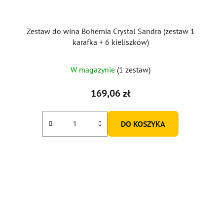
Zestaw do wina Bohemia Crystal Sandra (zestaw 1
karafka + 6 kieliszków)
Średnia
W magazynie
(1 zestaw)
ocena
produktu
169,06 zł
wynosi
5,0
DO KOSZYKA
na
5
gwiazdek.