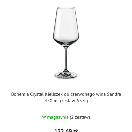
Bohemia Crystal Kieliszek do czerwonego wina Sandra
450 ml (zestaw 6 szt.)
Średnia
W magazynie
(2 zestaw)
ocena
produktu
132,69 zł