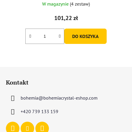
W magazynie
(4 zestaw)
101,22 zł
DO KOSZYKA
S
t
Kontakt
o
p
bohemia
@
bohemiacrystal-eshop.com
k
a
+420 739 133 159