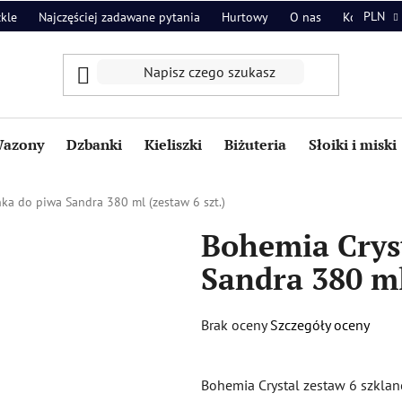
PLN
zkle
Najczęściej zadawane pytania
Hurtowy
O nas
Kontakt
azony
Dzbanki
Kieliszki
Biżuteria
Słoiki i miski
ka do piwa Sandra 380 ml (zestaw 6 szt.)
Bohemia Crys
Sandra 380 ml
Średnia
Brak oceny
Szczegóły oceny
ocena
produktu
Bohemia Crystal zestaw 6 szkla
wynosi