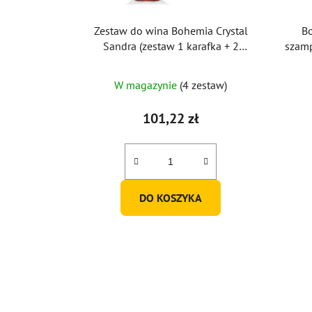
Zestaw do wina Bohemia Crystal
Bo
Sandra (zestaw 1 karafka + 2
szamp
kieliszki)
W magazynie
(4 zestaw)
101,22 zł
DO KOSZYKA