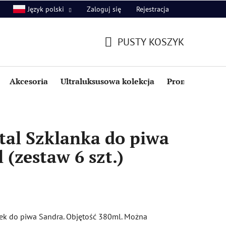
Zaloguj się
Rejestracja
Język polski
PUSTY KOSZYK
KOSZYK
Akcesoria
Ultraluksusowa kolekcja
Promocje i zniż
tal Szklanka do piwa
 (zestaw 6 szt.)
nek do piwa Sandra. Objętość 380ml. Można