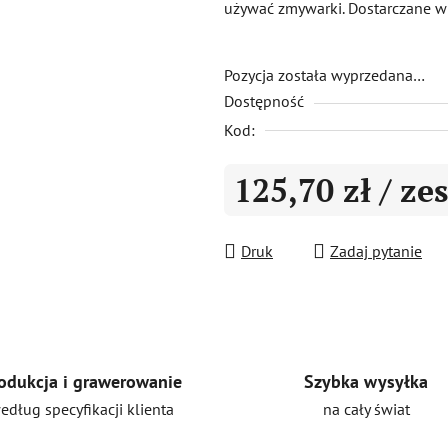
używać zmywarki. Dostarczane 
0,0
na
5
Pozycja została wyprzedana…
Dostępność
gwiazdek.
Kod:
125,70 zł
/ ze
Cena jednostkowa:
Druk
Zadaj pytanie
Szybka wysyłka
odukcja i grawerowanie
na cały świat
edług specyfikacji klienta