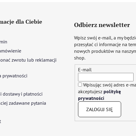
macje dla Ciebie
Odbierz newsletter
Wpisz swój e-mail, a my będz
min
przesyłać ci informacje na te
amówienie
nowych produktów na naszym
shop.
onać zwrotu lub reklamacji
E-mail
a prywatności
Wpisując swój adres e-ma
akceptujesz
politykę
 dostawy i płatności
prywatności
ciej zadawane pytania
ZALOGUJ SIĘ
t