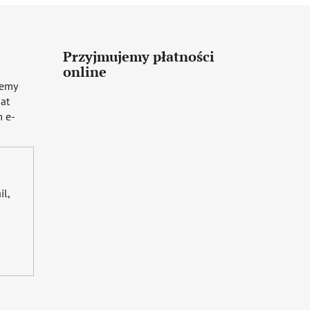
Przyjmujemy płatności
online
iemy
mat
 e-
il,