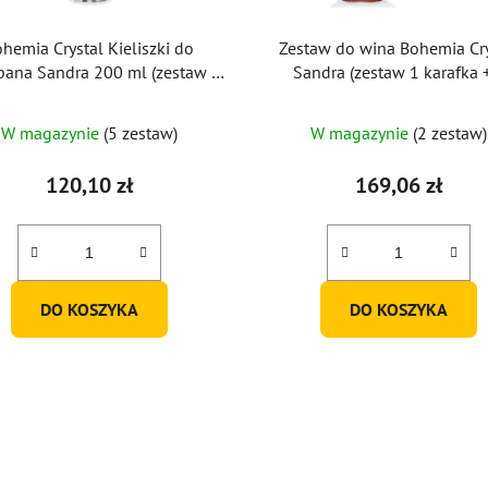
hemia Crystal Kieliszki do
Zestaw do wina Bohemia Cry
ana Sandra 200 ml (zestaw 6
Sandra (zestaw 1 karafka 
sztuk)
kieliszków)
Średnia
W magazynie
(5 zestaw)
W magazynie
(2 zestaw)
ocena
produktu
120,10 zł
169,06 zł
wynosi
5,0
na
5
DO KOSZYKA
DO KOSZYKA
gwiazdek.