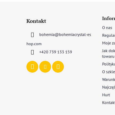
S
t
Infor
Kontakt
o
O nas
p
bohemia
@
bohemiacrystal-es
Regula
k
a
Moje z
hop.com
Jak dok
+420 739 133 159
towaru
Polityk
O szkle
Warunki
Najczęś
Hurt
Kontak