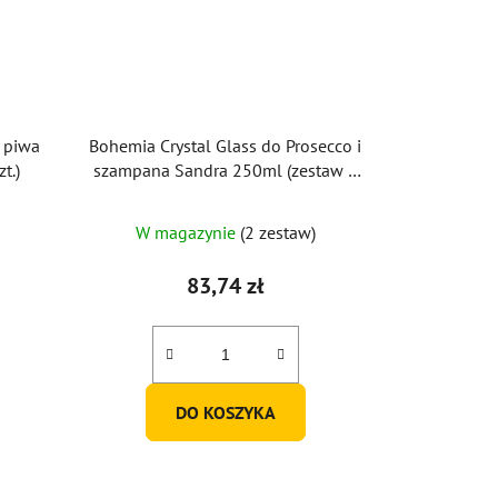
 piwa
Bohemia Crystal Glass do Prosecco i
t.)
szampana Sandra 250ml (zestaw 6
sztuk)
W magazynie
(2 zestaw)
83,74 zł
DO KOSZYKA