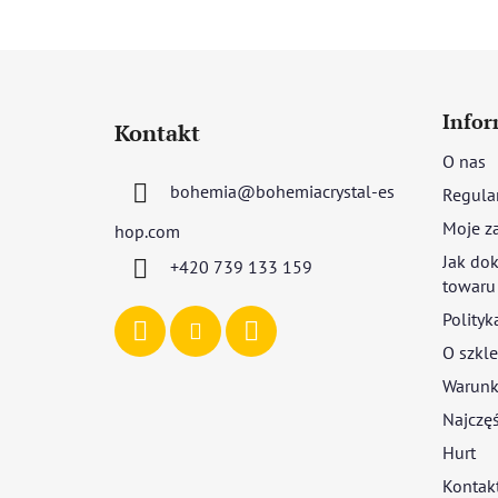
S
t
Infor
Kontakt
o
O nas
p
bohemia
@
bohemiacrystal-es
Regula
k
a
Moje z
hop.com
Jak dok
+420 739 133 159
towaru
Polityk
O szkle
Warunki
Najczęś
Hurt
Kontak