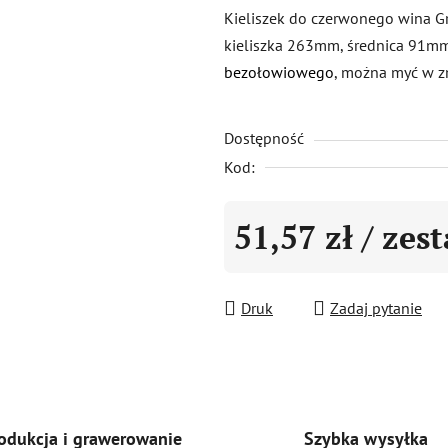
produktu
Kieliszek do czerwonego wina G
wynosi
kieliszka 263mm, średnica 91mm
0,0
bezołowiowego
, można myć w z
na
5
Dostępność
gwiazdek.
Kod:
51,57 zł
/ zes
Cena jednostkowa:
Druk
Zadaj pytanie
Szybka wysyłka
odukcja i grawerowanie