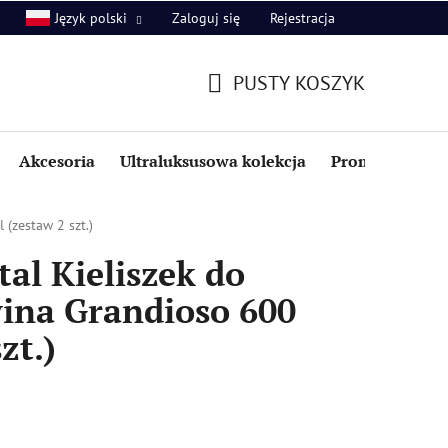
Zaloguj się
Rejestracja
Język polski
PUSTY KOSZYK
KOSZYK
Akcesoria
Ultraluksusowa kolekcja
Promocje i zniż
(zestaw 2 szt.)
al Kieliszek do
ina Grandioso 600
zt.)