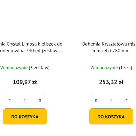
ia Crystal Limosa kieliszek do
Bohemia Kryształowa mis
onego wina 740 ml (zestaw 6
muszelki 280 mm
sztuk)
W magazynie
(3 zestaw)
W magazynie
(1 szt.)
109,97 zł
253,32 zł
DO KOSZYKA
DO KOSZYKA