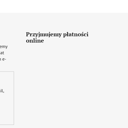
Przyjmujemy płatności
online
iemy
mat
 e-
il,