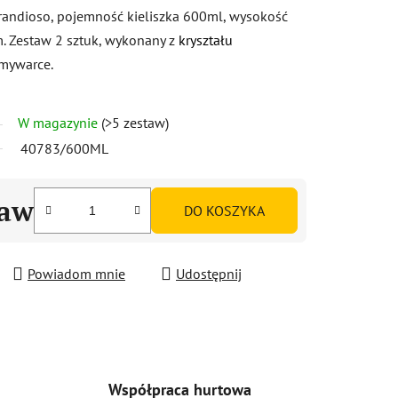
randioso, pojemność kieliszka 600ml, wysokość
. Zestaw 2 sztuk, wykonany z
kryształu
mywarce.
W magazynie
(>5 zestaw)
40783/600ML
taw
DO KOSZYKA
Powiadom mnie
Udostępnij
Współpraca hurtowa