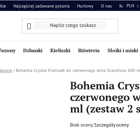
PLN
zkle
Najczęściej zadawane pytania
Hurtowy
O nas
Kontakt
azony
Dzbanki
Kieliszki
Biżuteria
Słoiki i miski
teczne
/
Bohemia Crystal Kieliszek do czerwonego wina Grandioso 600 ml 
Bohemia Cryst
czerwonego w
ml (zestaw 2 s
Średnia
Brak oceny
Szczegóły oceny
ocena