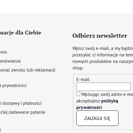
macje dla Ciebie
Odbierz newsletter
Wpisz swój e-mail, a my będz
min
przesyłać ci informacje na te
amówienie
nowych produktów na naszym
shop.
onać zwrotu lub reklamacji
E-mail
a prywatności
Wpisując swój adres e-ma
akceptujesz
politykę
 dostawy i płatności
prywatności
ciej zadawane pytania
ZALOGUJ SIĘ
t