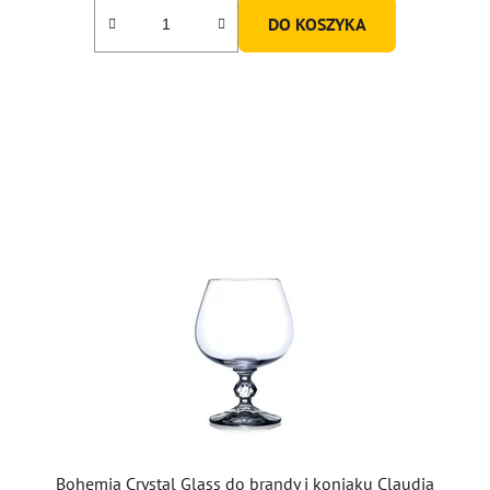
5,0
DO KOSZYKA
na
5
gwiazdek.
Bohemia Crystal Glass do brandy i koniaku Claudia