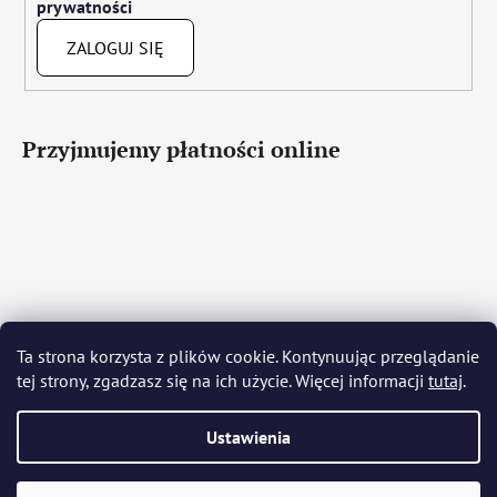
prywatności
ZALOGUJ SIĘ
Przyjmujemy płatności online
Čeština
Slovenčina
English
Deutsch
Magyar
Ta strona korzysta z plików cookie. Kontynuując przeglądanie
Język polski
Română
Italiano
Español
Français
tej strony, zgadzasz się na ich użycie. Więcej informacji
tutaj
.
Português
Български
Hrvatski
Slovenščina
Srpski
Nederlands
Українська
Ελληνικά
Svenska
Dansk
Ustawienia
Opracował Shoptet