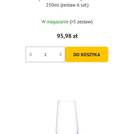
250ml (zestaw 6 szt.)
Średnia
W magazynie
(>5 zestaw)
ocena
produktu
95,98 zł
wynosi
5,0
DO KOSZYKA
na
5
gwiazdek.