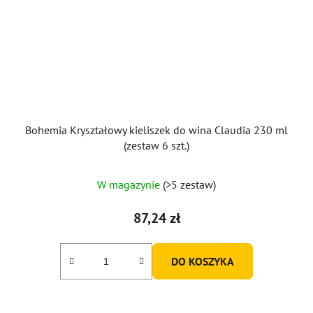
Bohemia Kryształowy kieliszek do wina Claudia 230 ml
(zestaw 6 szt.)
Średnia
W magazynie
(>5 zestaw)
ocena
produktu
87,24 zł
wynosi
5,0
DO KOSZYKA
na
5
gwiazdek.