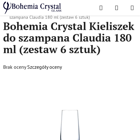
Przejść
Szukaj
KOSZYK
do
Home
/
Popularne kolekcje
/
Klaudia
/
Bohemia Crystal Kieliszek do
treści
szampana Claudia 180 ml (zestaw 6 sztuk)
Bohemia Crystal Kieliszek
do szampana Claudia 180
ml (zestaw 6 sztuk)
Średnia
Brak oceny
Szczegóły oceny
ocena
produktu
wynosi
0,0
na
5
gwiazdek.