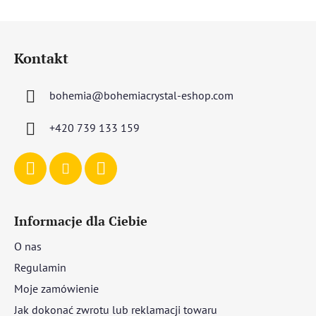
S
t
Kontakt
o
p
bohemia
@
bohemiacrystal-eshop.com
k
a
+420 739 133 159
Informacje dla Ciebie
O nas
Regulamin
Moje zamówienie
Jak dokonać zwrotu lub reklamacji towaru