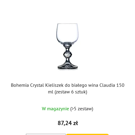
Bohemia Crystal Kieliszek do białego wina Claudia 150
ml (zestaw 6 sztuk)
Średnia
W magazynie
(>5 zestaw)
ocena
produktu
87,24 zł
wynosi