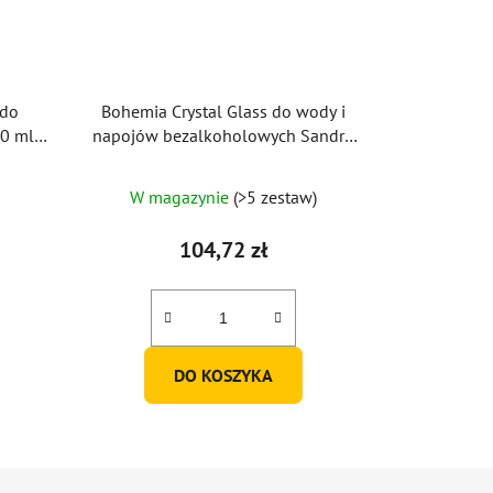
 do
Bohemia Crystal Glass do wody i
0 ml
napojów bezalkoholowych Sandra
380ml (zestaw 6 szt.)
W magazynie
(>5 zestaw)
104,72 zł
DO KOSZYKA