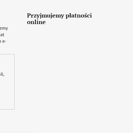
Przyjmujemy płatności
online
iemy
mat
 e-
il,