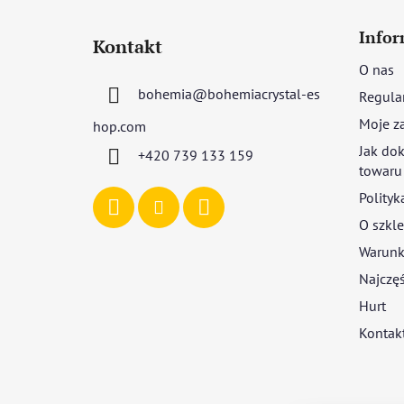
S
t
Infor
Kontakt
o
O nas
p
bohemia
@
bohemiacrystal-es
Regula
k
a
Moje z
hop.com
Jak dok
+420 739 133 159
towaru
Polityk
O szkle
Warunki
Najczęś
Hurt
Kontak