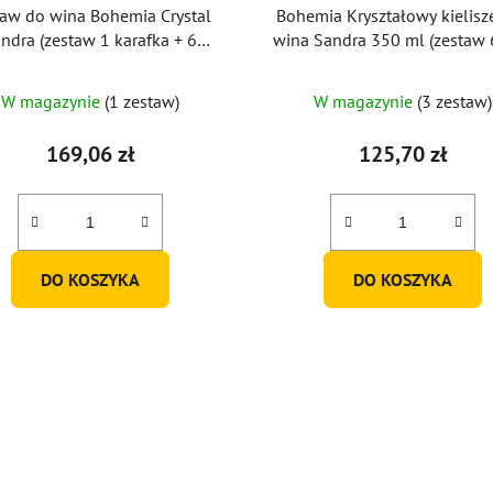
taw do wina Bohemia Crystal
Bohemia Kryształowy kielisz
ndra (zestaw 1 karafka + 6
wina Sandra 350 ml (zestaw 6
kieliszków)
Średnia
W magazynie
(1 zestaw)
W magazynie
(3 zestaw)
ocena
produktu
169,06 zł
125,70 zł
wynosi
5,0
na
5
DO KOSZYKA
DO KOSZYKA
gwiazdek.