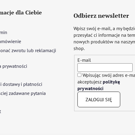
macje dla Ciebie
Odbierz newsletter
Wpisz swój e-mail, a my będz
min
przesyłać ci informacje na te
amówienie
nowych produktów na naszym
shop.
onać zwrotu lub reklamacji
E-mail
a prywatności
Wpisując swój adres e-ma
akceptujesz
politykę
 dostawy i płatności
prywatności
ciej zadawane pytania
ZALOGUJ SIĘ
t