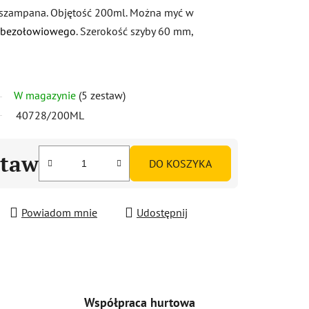
o szampana. Objętość 200ml. Można myć w
u bezołowiowego
. Szerokość szyby 60 mm,
W magazynie
(5 zestaw)
40728/200ML
staw
DO KOSZYKA
Powiadom mnie
Udostępnij
Współpraca hurtowa