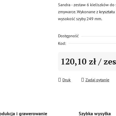
produktu
Sandra - zestaw 6 kieliszków d
wynosi
zmywarce. Wykonane z
kryształ
0,0
wysokość szyby 249 mm.
na
5
Dostępność
gwiazdek.
Kod:
120,10 zł
/ ze
Cena jednostkowa:
Druk
Zadaj pytanie
Szybka wysyłka
odukcja i grawerowanie