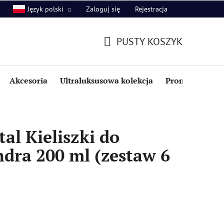
Zaloguj się
Rejestracja
Język polski
PUSTY KOSZYK
KOSZYK
Akcesoria
Ultraluksusowa kolekcja
Promocje i zniż
al Kieliszki do
dra 200 ml (zestaw 6