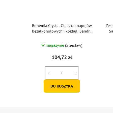
Bohemia Crystal Glass do napojów
Zes
bezalkoholowych i koktajli Sandra
Sa
440ml (zestaw 6 szt.)
W magazynie
(5 zestaw)
104,72 zł
DO KOSZYKA