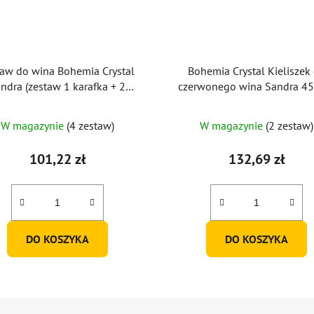
taw do wina Bohemia Crystal
Bohemia Crystal Kieliszek
ndra (zestaw 1 karafka + 2
czerwonego wina Sandra 45
kieliszki)
(zestaw 6 szt.)
Średnia
W magazynie
(4 zestaw)
W magazynie
(2 zestaw)
ocena
produktu
101,22 zł
132,69 zł
wynosi
5,0
na
5
DO KOSZYKA
DO KOSZYKA
gwiazdek.