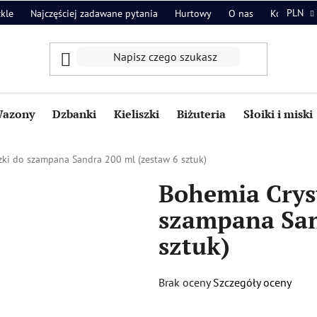
PLN
zkle
Najczęściej zadawane pytania
Hurtowy
O nas
Kontakt
azony
Dzbanki
Kieliszki
Biżuteria
Słoiki i miski
zki do szampana Sandra 200 ml (zestaw 6 sztuk)
Bohemia Cryst
szampana San
sztuk)
Średnia
Brak oceny
Szczegóły oceny
ocena