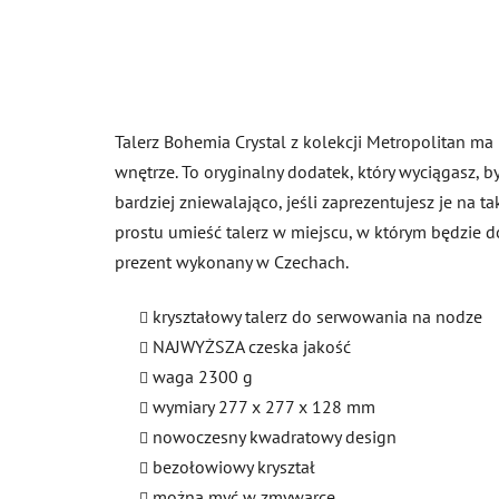
Talerz Bohemia Crystal z kolekcji Metropolitan m
wnętrze. To oryginalny dodatek, który wyciągasz, b
bardziej zniewalająco, jeśli zaprezentujesz je na
prostu umieść talerz w miejscu, w którym będzie d
prezent wykonany w Czechach.
kryształowy talerz do serwowania na nodze
NAJWYŻSZA czeska jakość
waga 2300 g
wymiary 277 x 277 x 128 mm
nowoczesny kwadratowy design
bezołowiowy kryształ
można myć w zmywarce