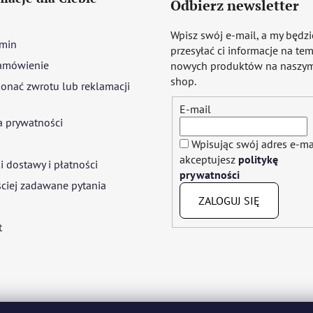
Odbierz newsletter
Wpisz swój e-mail, a my będz
min
przesyłać ci informacje na te
amówienie
nowych produktów na naszym
shop.
onać zwrotu lub reklamacji
E-mail
a prywatności
Wpisując swój adres e-ma
akceptujesz
politykę
 dostawy i płatności
prywatności
ciej zadawane pytania
ZALOGUJ SIĘ
t