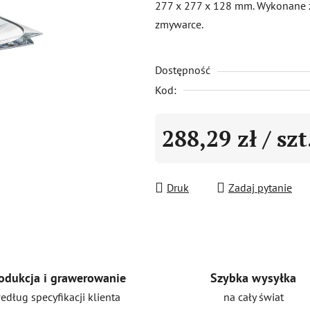
277 x 277 x 128 mm. Wykonane
0,0
zmywarce.
na
5
Dostępność
gwiazdek.
Kod:
288,29 zł
/ szt
Cena jednostkowa:
Druk
Zadaj pytanie
Szybka wysyłka
odukcja i grawerowanie
na cały świat
edług specyfikacji klienta