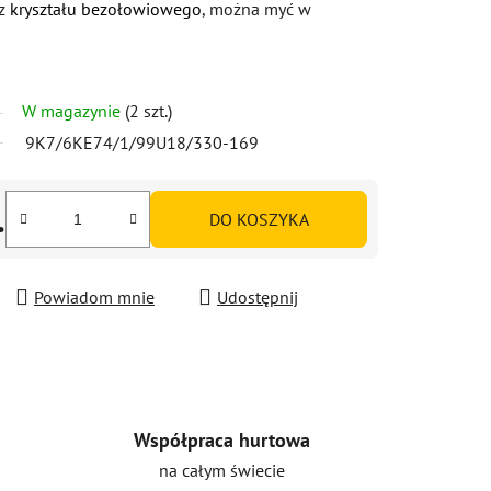
 z
kryształu bezołowiowego
, można myć w
W magazynie
(2 szt.)
9K7/6KE74/1/99U18/330-169
.
DO KOSZYKA
Powiadom mnie
Udostępnij
Współpraca hurtowa
na całym świecie