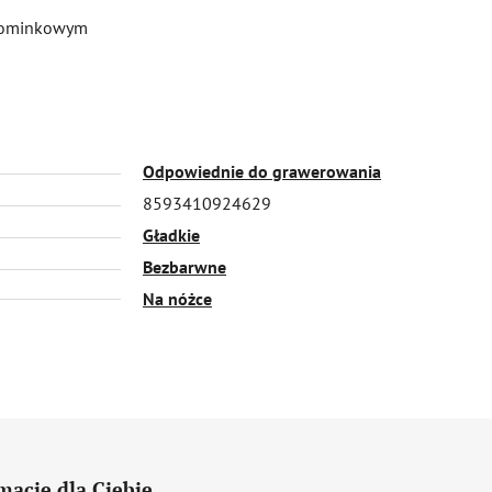
upominkowym
Odpowiednie do grawerowania
8593410924629
Gładkie
Bezbarwne
Na nóżce
macje dla Ciebie