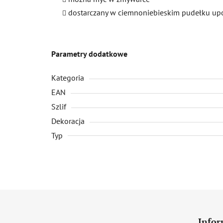
dostarczany w ciemnoniebieskim pudełku 
Parametry dodatkowe
Kategoria
EAN
Szlif
Dekoracja
Typ
S
t
Infor