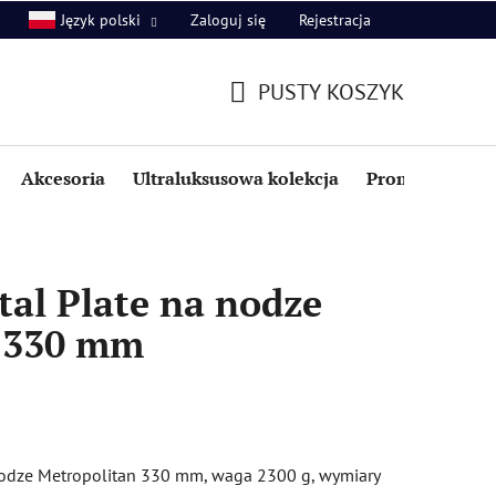
Zaloguj się
Rejestracja
Język polski
PUSTY KOSZYK
KOSZYK
Akcesoria
Ultraluksusowa kolekcja
Promocje i zniż
al Plate na nodze
 330 mm
nodze Metropolitan 330 mm, waga 2300 g, wymiary