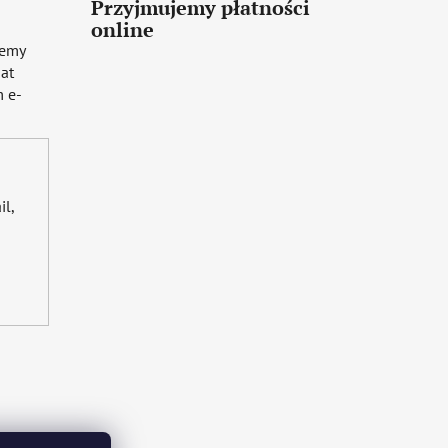
Przyjmujemy płatności
online
iemy
mat
 e-
il,