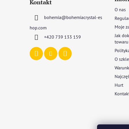
Kontakt
o
O nas
p
bohemia
@
bohemiacrystal-es
Regula
k
a
Moje z
hop.com
Jak dok
+420 739 133 159
towaru
Polityk
O szkle
Warunki
Najczęś
Hurt
Kontak