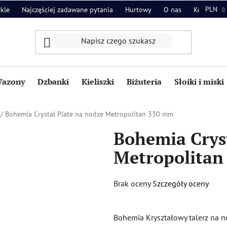
PLN
zkle
Najczęściej zadawane pytania
Hurtowy
O nas
Kontakt
azony
Dzbanki
Kieliszki
Biżuteria
Słoiki i miski
/
Bohemia Crystal Plate na nodze Metropolitan 330 mm
Bohemia Cryst
Metropolitan
Średnia
Brak oceny
Szczegóły oceny
ocena
produktu
Bohemia Kryształowy talerz na 
wynosi