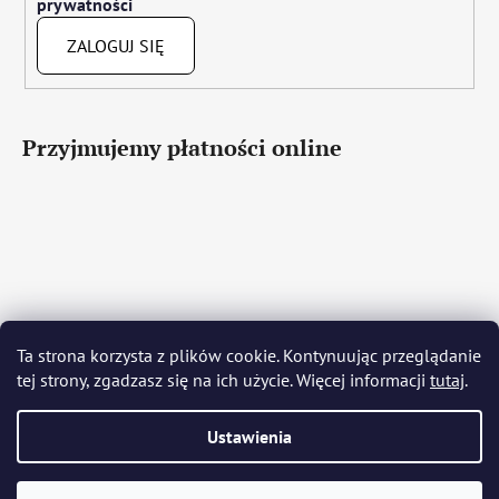
prywatności
ZALOGUJ SIĘ
Przyjmujemy płatności online
Čeština
Slovenčina
English
Deutsch
Magyar
Ta strona korzysta z plików cookie. Kontynuując przeglądanie
Język polski
Română
Italiano
Español
Français
tej strony, zgadzasz się na ich użycie. Więcej informacji
tutaj
.
Português
Български
Hrvatski
Slovenščina
Srpski
Nederlands
Українська
Ελληνικά
Svenska
Dansk
Ustawienia
Opracował Shoptet