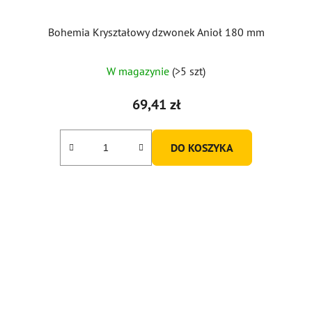
Bohemia Kryształowy dzwonek Anioł 180 mm
Średnia
W magazynie
(>5 szt)
ocena
produktu
69,41 zł
wynosi
5,0
DO KOSZYKA
na
5
gwiazdek.