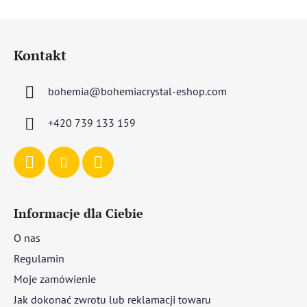
S
t
Kontakt
o
p
bohemia
@
bohemiacrystal-eshop.com
k
a
+420 739 133 159
Informacje dla Ciebie
O nas
Regulamin
Moje zamówienie
Jak dokonać zwrotu lub reklamacji towaru