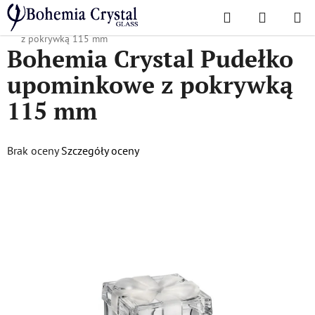
Przejść
Szukaj
KOSZYK
do
Home
/
Akcesoria
/
Akcesoria
/
Bohemia Crystal Pudełko upominkowe
treści
z pokrywką 115 mm
Bohemia Crystal Pudełko
upominkowe z pokrywką
115 mm
Średnia
Brak oceny
Szczegóły oceny
ocena
produktu
wynosi
0,0
na
5
gwiazdek.