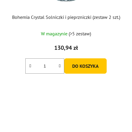
Bohemia Crystal Solniczki i pieprzniczki (zestaw 2 szt.)
Średnia
W magazynie
(>5 zestaw)
ocena
produktu
130,94 zł
wynosi
5,0
DO KOSZYKA
na
5
gwiazdek.