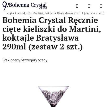
Przejść
Szukaj
KOSZYK
do
Home
/
Popularne kolekcje
/
Bratysława
/
Bohemia Crystal Ręcznie
treści
cięte kieliszki do Martini, koktajle Bratysława 290ml (zestaw 2 szt.)
Bohemia Crystal Ręcznie
cięte kieliszki do Martini,
koktajle Bratysława
290ml (zestaw 2 szt.)
Średnia
Brak oceny
Szczegóły oceny
ocena
produktu
wynosi
0,0
na
5
gwiazdek.