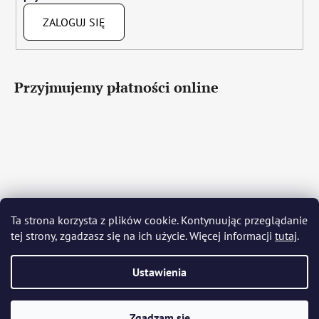
ZALOGUJ SIĘ
Przyjmujemy płatności online
Čeština
Slovenčina
English
Deutsch
Magyar
Ta strona korzysta z plików cookie. Kontynuując przeglądanie
Język polski
Română
Italiano
Español
Français
tej strony, zgadzasz się na ich użycie. Więcej informacji
tutaj
.
Português
Български
Hrvatski
Slovenščina
Srpski
Nederlands
Українська
Ελληνικά
Svenska
Dansk
Ustawienia
Opracował Shoptet
Zgadzam się