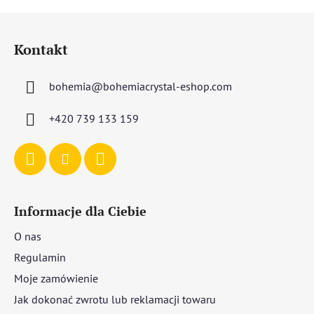
S
t
Kontakt
o
p
bohemia
@
bohemiacrystal-eshop.com
k
a
+420 739 133 159
Informacje dla Ciebie
O nas
Regulamin
Moje zamówienie
Jak dokonać zwrotu lub reklamacji towaru