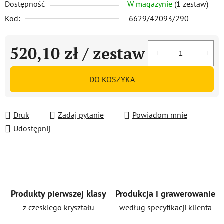
Dostępność
W magazynie
(1 zestaw)
Kod:
6629/42093/290
520,10 zł
/ zestaw
Cena jednostkowa:
DO KOSZYKA
Druk
Zadaj pytanie
Powiadom mnie
Udostępnij
Produkty pierwszej klasy
Produkcja i grawerowanie
z czeskiego kryształu
według specyfikacji klienta