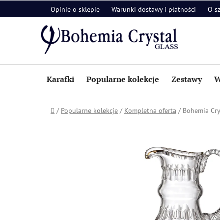
Przejść
Opinie o sklepie
Warunki dostawy i płatności
O s
do
treści
Karafki
Popularne kolekcje
Zestawy
W
Home
/
Popularne kolekcje
/
Kompletna oferta
/
Bohemia Cry