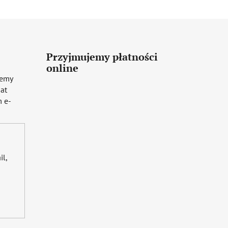
Przyjmujemy płatności
online
iemy
mat
 e-
il,