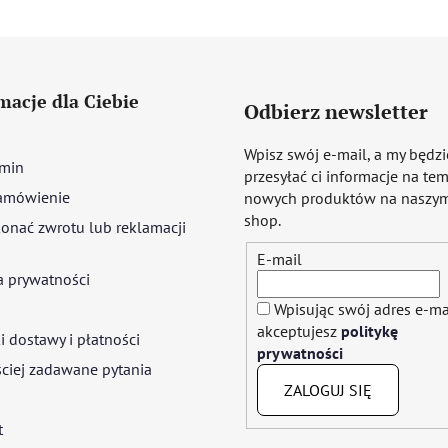
macje dla Ciebie
Odbierz newsletter
Wpisz swój e-mail, a my będz
min
przesyłać ci informacje na te
amówienie
nowych produktów na naszym
shop.
onać zwrotu lub reklamacji
E-mail
a prywatności
Wpisując swój adres e-ma
akceptujesz
politykę
 dostawy i płatności
prywatności
ciej zadawane pytania
ZALOGUJ SIĘ
t