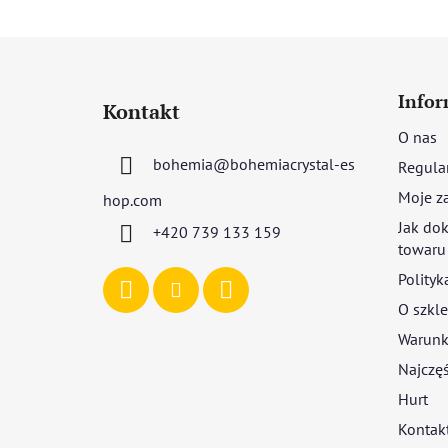
S
t
Infor
Kontakt
o
O nas
p
bohemia
@
bohemiacrystal-es
Regula
k
a
Moje z
hop.com
Jak dok
+420 739 133 159
towaru
Polityk
O szkle
Warunki
Najczęś
Hurt
Kontak