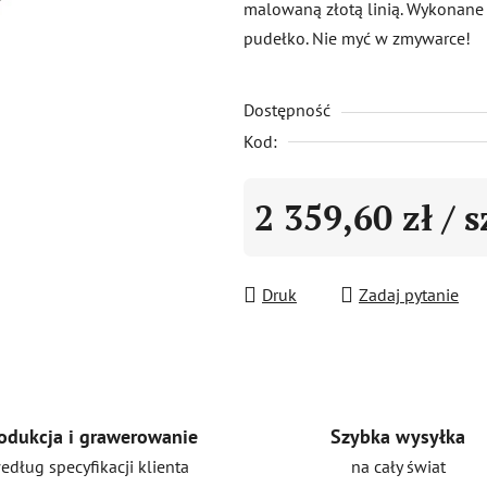
malowaną złotą linią. Wykonane
0,0
pudełko. Nie myć w zmywarce!
na
5
Dostępność
gwiazdek.
Kod:
2 359,60 zł
/ s
Cena jednostkowa:
Druk
Zadaj pytanie
Szybka wysyłka
odukcja i grawerowanie
na cały świat
edług specyfikacji klienta