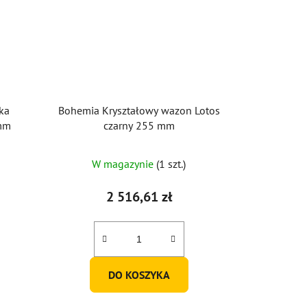
ka
Bohemia Kryształowy wazon Lotos
 mm
czarny 255 mm
W magazynie
(1 szt.)
2 516,61 zł
DO KOSZYKA