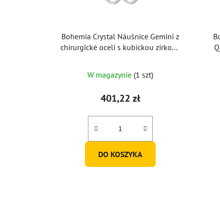
Bohemia Crystal Náušnice Gemini z
B
chirurgické oceli s kubickou zirkonií
Q
Preciosa
W magazynie
(1 szt)
401,22 zł
DO KOSZYKA