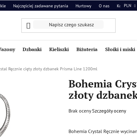
PLN
zkle
Najczęściej zadawane pytania
Hurtowy
O nas
Kontakt
azony
Dzbanki
Kieliszki
Biżuteria
Słoiki i miski
stal Ręcznie cięty złoty dzbanek Prisma Line 1200ml
Bohemia Cryst
złoty dzbane
Średnia
Brak oceny
Szczegóły oceny
ocena
produktu
Bohemia Crystal Ręcznie wycinan
wynosi