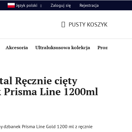
Zaloguj się
Rejestracja
Język polski
PUSTY KOSZYK
KOSZYK
Akcesoria
Ultraluksusowa kolekcja
Promocje i zniż
al Ręcznie cięty
k Prisma Line 1200ml
y dzbanek Prisma Line Gold 1200 ml z ręcznie