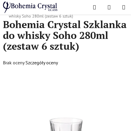
Przejść
Szukaj
KOSZYK
do
Home
/
Popularne kolekcje
/
Soho
/
Bohemia Crystal Szklanka do
treści
whisky Soho 280ml (zestaw 6 sztuk)
Bohemia Crystal Szklanka
do whisky Soho 280ml
(zestaw 6 sztuk)
Średnia
Brak oceny
Szczegóły oceny
ocena
produktu
wynosi
0,0
na
5
gwiazdek.