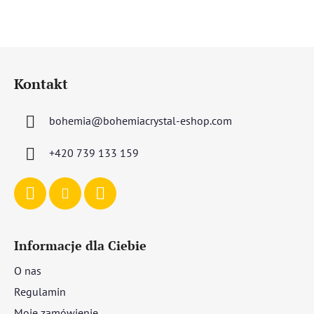
S
t
Kontakt
o
p
bohemia
@
bohemiacrystal-eshop.com
k
a
+420 739 133 159
Informacje dla Ciebie
O nas
Regulamin
Moje zamówienie