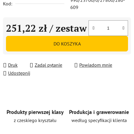
990/23700/0/27800/280-
Kod:
609
251,22 zł
/ zestaw
Cena jednostkowa:
DO KOSZYKA
Druk
Zadaj pytanie
Powiadom mnie
Udostępnij
Produkty pierwszej klasy
Produkcja i grawerowanie
z czeskiego kryształu
według specyfikacji klienta