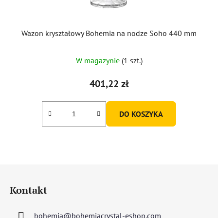
Wazon kryształowy Bohemia na nodze Soho 440 mm
W magazynie
(1 szt.)
401,22 zł
DO KOSZYKA
S
t
Kontakt
o
p
bohemia
@
bohemiacrystal-eshop.com