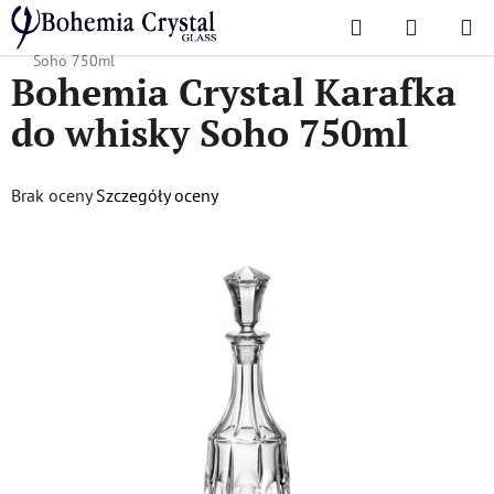
Przejść
Szukaj
KOSZYK
do
Home
/
Popularne kolekcje
/
Soho
/
Bohemia Crystal Karafka do whisky
treści
Soho 750ml
Bohemia Crystal Karafka
do whisky Soho 750ml
Średnia
Brak oceny
Szczegóły oceny
ocena
produktu
wynosi
0,0
na
5
gwiazdek.