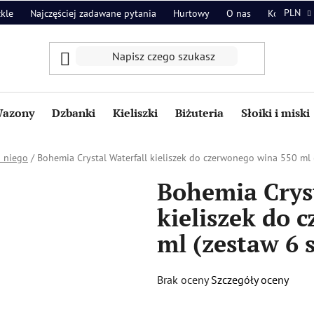
PLN
zkle
Najczęściej zadawane pytania
Hurtowy
O nas
Kontakt
azony
Dzbanki
Kieliszki
Biżuteria
Słoiki i miski
a niego
/
Bohemia Crystal Waterfall kieliszek do czerwonego wina 550 ml 
Bohemia Cryst
kieliszek do 
ml (zestaw 6 
Średnia
Brak oceny
Szczegóły oceny
ocena