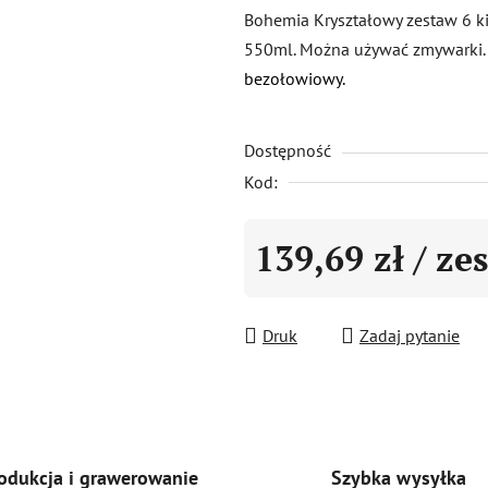
produktu
Bohemia Kryształowy zestaw 6 ki
wynosi
550ml. Można używać zmywarki.
0,0
bezołowiowy.
na
5
Dostępność
gwiazdek.
Kod:
139,69 zł
/ ze
Cena jednostkowa:
Druk
Zadaj pytanie
Szybka wysyłka
odukcja i grawerowanie