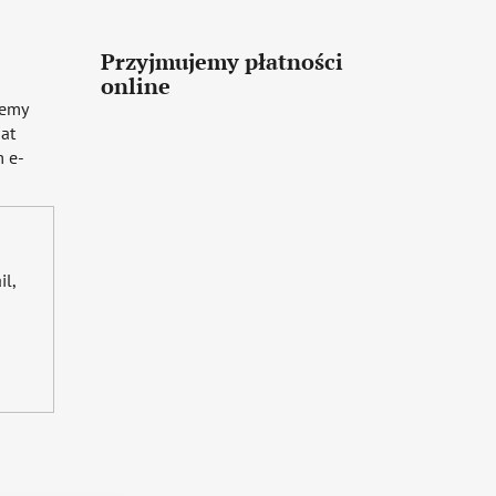
Przyjmujemy płatności
online
iemy
mat
 e-
il,