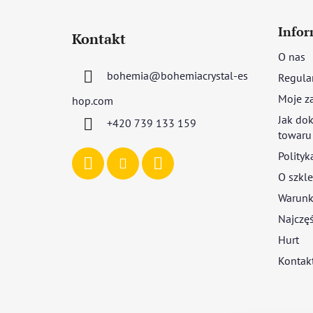
S
t
Infor
Kontakt
o
O nas
p
bohemia
@
bohemiacrystal-es
Regula
k
a
Moje z
hop.com
Jak dok
+420 739 133 159
towaru
Polityk
O szkle
Warunki
Najczęś
Hurt
Kontak