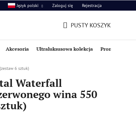
Zaloguj się
Rejestracja
Język polski
PUSTY KOSZYK
KOSZYK
Akcesoria
Ultraluksusowa kolekcja
Promocje i zniż
(zestaw 6 sztuk)
al Waterfall
czerwonego wina 550
sztuk)