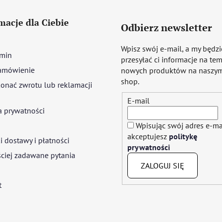
macje dla Ciebie
Odbierz newsletter
Wpisz swój e-mail, a my będz
min
przesyłać ci informacje na te
amówienie
nowych produktów na naszym
shop.
onać zwrotu lub reklamacji
E-mail
a prywatności
Wpisując swój adres e-ma
akceptujesz
politykę
 dostawy i płatności
prywatności
ciej zadawane pytania
ZALOGUJ SIĘ
t