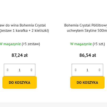
taw do wina Bohemia Crystal
Bohemia Crystal Półlitrow
(zestaw 1 karafka + 2 kieliszki)
uchwytem Skyline 500m
W magazynie
(>5 zestaw)
W magazynie
(>5 szt.)
87,24 zł
86,54 zł
DO KOSZYKA
DO KOSZYKA