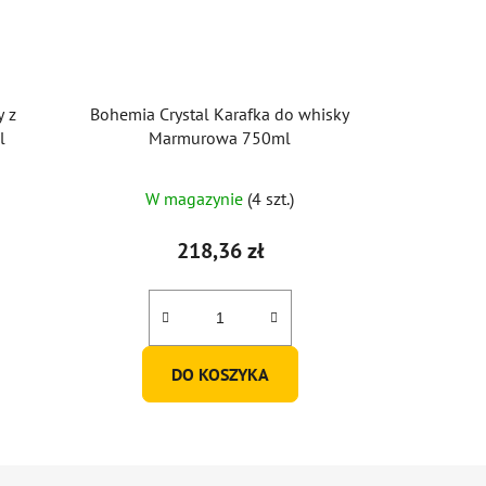
y z
Bohemia Crystal Karafka do whisky
l
Marmurowa 750ml
W magazynie
(4 szt.)
218,36 zł
DO KOSZYKA