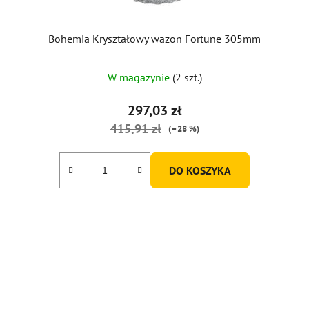
Bohemia Kryształowy wazon Fortune 305mm
Średnia
W magazynie
(2 szt.)
ocena
produktu
297,03 zł
wynosi
415,91 zł
(–28 %)
5,0
na
DO KOSZYKA
5
gwiazdek.