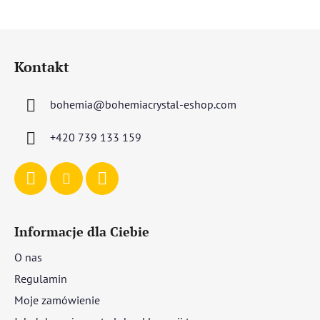
S
t
Kontakt
o
p
bohemia
@
bohemiacrystal-eshop.com
k
a
+420 739 133 159
Informacje dla Ciebie
O nas
Regulamin
Moje zamówienie