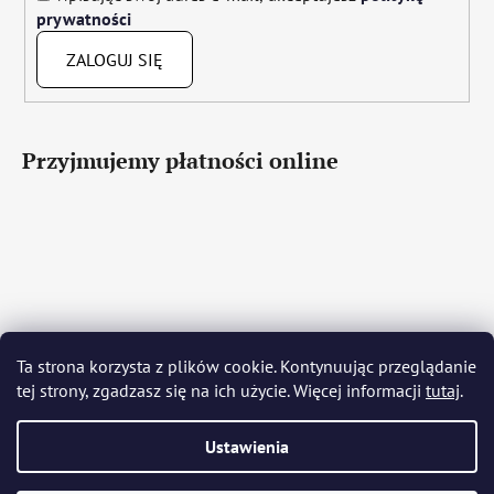
prywatności
ZALOGUJ SIĘ
Przyjmujemy płatności online
Čeština
Slovenčina
English
Deutsch
Magyar
Ta strona korzysta z plików cookie. Kontynuując przeglądanie
Język polski
Română
Italiano
Español
Français
tej strony, zgadzasz się na ich użycie. Więcej informacji
tutaj
.
Português
Български
Hrvatski
Slovenščina
Srpski
Nederlands
Українська
Ελληνικά
Svenska
Dansk
Ustawienia