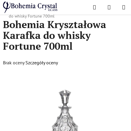
Przejść
Szukaj
KOSZYK
do
Home
/
Popularne kolekcje
/
Fortuna
/
Bohemia Kryształowa Karafka
treści
do whisky Fortune 700ml
Bohemia Kryształowa
Karafka do whisky
Fortune 700ml
Średnia
Brak oceny
Szczegóły oceny
ocena
produktu
wynosi
0,0
na
5
gwiazdek.