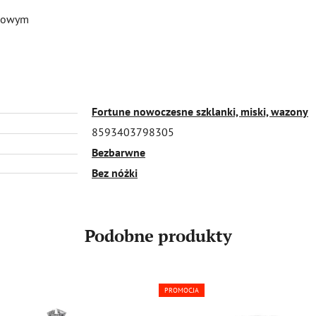
nkowym
Fortune nowoczesne szklanki, miski, wazony
8593403798305
Bezbarwne
Bez nóżki
Podobne produkty
PROMOCJA