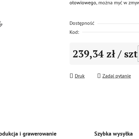
ołowiowego
, można myć w zmyw
0,0
na
Dostępność
5
gwiazdek.
Kod:
239,34 zł
/ szt
Cena jednostkowa:
Druk
Zadaj pytanie
Szybka wysyłka
odukcja i grawerowanie