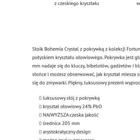
z czeskiego kryształu
w
Słoik Bohemia Crystal z pokrywką z kolekcji Fortu
połyskiem kryształu ołowiowego. Pokrywka jest gł
mm nadaje się do kluczy, bibelotów, gadżetów i biż
słońce i możesz obserwować, jak kryształ miesza 
się do zmywarki. Piękny, luksusowy prezent wypr
luksusowy słój z pokrywką
kryształ ołowiowy 24% PbO
NAJWYŻSZA czeska jakość
średnica 205 mm
arystokratyczny design
można myć w zmywarce