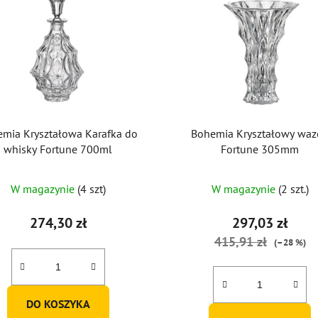
mia Kryształowa Karafka do
Bohemia Kryształowy wa
whisky Fortune 700ml
Fortune 305mm
Średnia
W magazynie
(4 szt)
W magazynie
(2 szt.)
ocena
produktu
274,30 zł
297,03 zł
wynosi
415,91 zł
(–28 %)
5,0
na
5
DO KOSZYKA
gwiazdek.