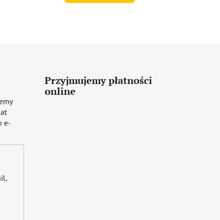
Przyjmujemy płatności
online
iemy
mat
 e-
il,