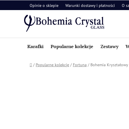
Przejść
Opinie o sklepie
Warunki dostawy i płatności
O s
do
treści
Karafki
Popularne kolekcje
Zestawy
W
Home
/
Popularne kolekcje
/
Fortuna
/
Bohemia Kryształowy