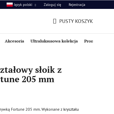
Zaloguj się
Rejestracja
Język polski
PUSTY KOSZYK
KOSZYK
Akcesoria
Ultraluksusowa kolekcja
Promocje i zniż
ztałowy słoik z
rtune 205 mm
okrywką Fortune 205 mm. Wykonane z
kryształu