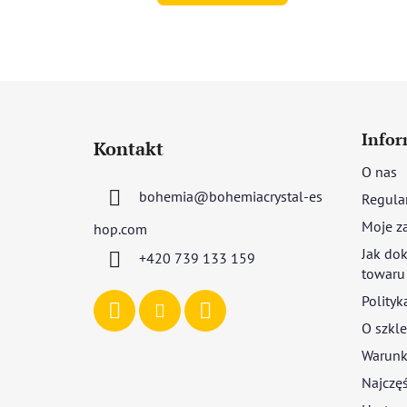
S
t
Infor
Kontakt
o
O nas
p
bohemia
@
bohemiacrystal-es
Regula
k
a
Moje z
hop.com
Jak dok
+420 739 133 159
towaru
Polityk
O szkle
Warunki
Najczęś