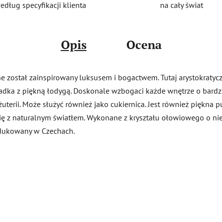
na cały świat
edług specyfikacji klienta
Opis
Ocena
ne został zainspirowany luksusem i bogactwem. Tutaj arystokratyc
adka z piękną łodygą. Doskonale wzbogaci każde wnętrze o bardz
uterii. Może służyć również jako cukiernica. Jest również piękna p
się z naturalnym światłem. Wykonane z kryształu ołowiowego o n
odukowany w Czechach.