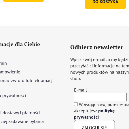
DO KOSZYKA
macje dla Ciebie
Odbierz newsletter
Wpisz swój e-mail, a my będz
min
przesyłać ci informacje na te
amówienie
nowych produktów na naszym
shop.
onać zwrotu lub reklamacji
E-mail
a prywatności
Wpisując swój adres e-ma
akceptujesz
politykę
 dostawy i płatności
prywatności
ciej zadawane pytania
ZALOGUJ SIĘ