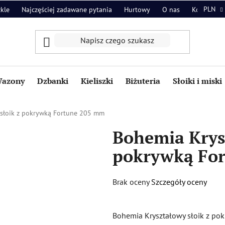
PLN
zkle
Najczęściej zadawane pytania
Hurtowy
O nas
Kontakt
azony
Dzbanki
Kieliszki
Biżuteria
Słoiki i miski
 słoik z pokrywką Fortune 205 mm
Bohemia Krys
pokrywką Fo
Średnia
Brak oceny
Szczegóły oceny
ocena
produktu
Bohemia Kryształowy słoik z p
wynosi