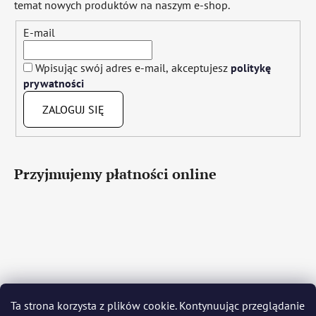
temat nowych produktów na naszym e-shop.
E-mail
Wpisując swój adres e-mail, akceptujesz
politykę
prywatności
ZALOGUJ SIĘ
Przyjmujemy płatności online
Čeština
Slovenčina
English
Deutsch
Magyar
Ta strona korzysta z plików cookie. Kontynuując przeglądanie
Język polski
Română
Italiano
Español
Français