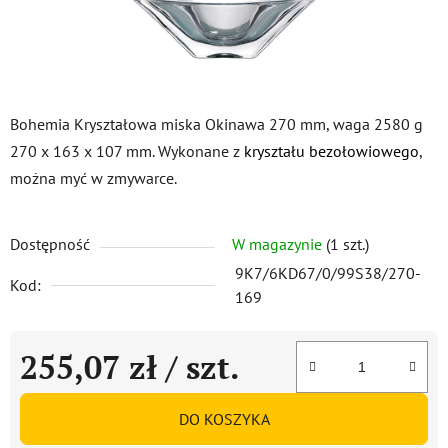
Bohemia Kryształowa miska Okinawa 270 mm, waga 2580 g
270 x 163 x 107 mm. Wykonane z
kryształu bezołowiowego
,
można myć w zmywarce.
Dostępność
W magazynie
(1 szt.)
9K7/6KD67/0/99S38/270-
Kod:
169
255,07 zł
/ szt.
Cena jednostkowa:
DO KOSZYKA