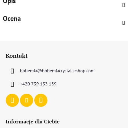
Opis
Ocena
S
t
Kontakt
o
p
bohemia
@
bohemiacrystal-eshop.com
k
a
+420 739 133 159
Informacje dla Ciebie