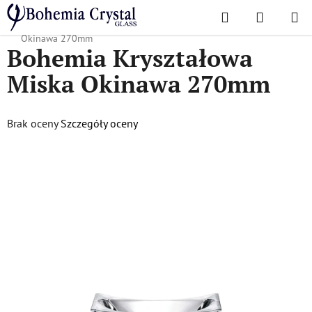
Przejść
Szukaj
KOSZYK
do
Home
/
Popularne kolekcje
/
Okinawa
/
Bohemia Kryształowa Miska
treści
Okinawa 270mm
Bohemia Kryształowa
Miska Okinawa 270mm
Średnia
Brak oceny
Szczegóły oceny
ocena
produktu
wynosi
0,0
na
5
gwiazdek.