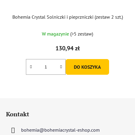
Bohemia Crystal Solniczki i pieprzniczki (zestaw 2 szt.)
Średnia
W magazynie
(>5 zestaw)
ocena
produktu
130,94 zł
wynosi
5,0
DO KOSZYKA
na
5
gwiazdek.
S
t
Kontakt
o
p
bohemia
@
bohemiacrystal-eshop.com
k