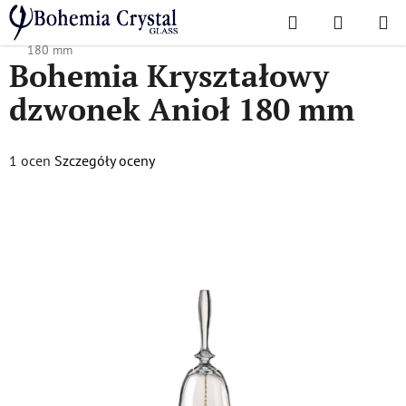
Przejść
Szukaj
KOSZYK
do
Home
/
Akcesoria
/
Akcesoria
/
Bohemia Kryształowy dzwonek Anioł
treści
180 mm
Bohemia Kryształowy
dzwonek Anioł 180 mm
Średnia
1 ocen
Szczegóły oceny
ocena
produktu
wynosi
5,0
na
5
gwiazdek.