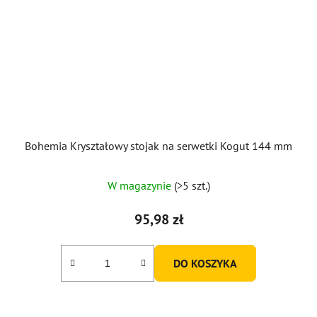
Bohemia Kryształowy stojak na serwetki Kogut 144 mm
Średnia
W magazynie
(>5 szt.)
ocena
produktu
95,98 zł
wynosi
5,0
DO KOSZYKA
na
5
gwiazdek.