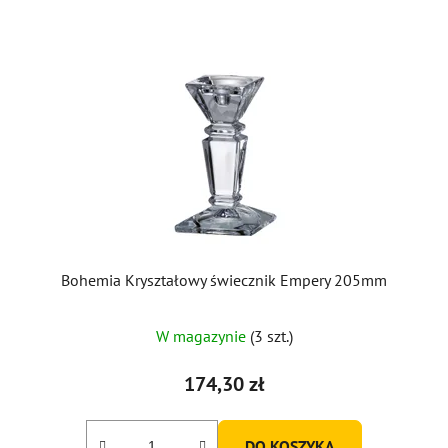
Bohemia Kryształowy świecznik Empery 205mm
Średnia
W magazynie
(3 szt.)
ocena
produktu
174,30 zł
wynosi
3,0
DO KOSZYKA