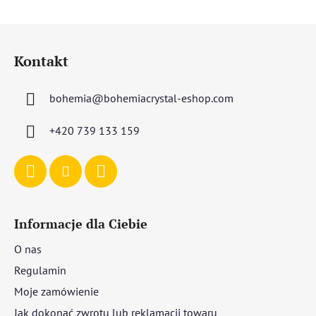
S
t
Kontakt
o
p
bohemia
@
bohemiacrystal-eshop.com
k
a
+420 739 133 159
Informacje dla Ciebie
O nas
Regulamin
Moje zamówienie
Jak dokonać zwrotu lub reklamacji towaru