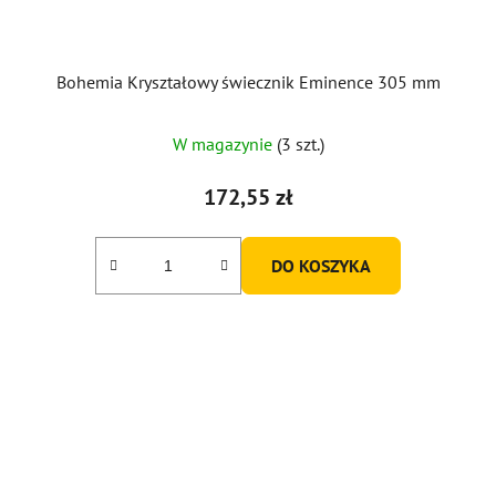
Bohemia Kryształowy świecznik Eminence 305 mm
Średnia
W magazynie
(3 szt.)
ocena
produktu
172,55 zł
wynosi
5,0
DO KOSZYKA
na
5
gwiazdek.