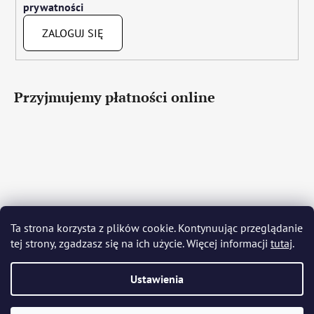
prywatności
ZALOGUJ SIĘ
Przyjmujemy płatności online
Čeština
Slovenčina
English
Deutsch
Magyar
Ta strona korzysta z plików cookie. Kontynuując przeglądanie
Język polski
Română
Italiano
Español
Français
tej strony, zgadzasz się na ich użycie. Więcej informacji
tutaj
.
Português
Български
Hrvatski
Slovenščina
Srpski
Nederlands
Українська
Ελληνικά
Svenska
Dansk
Ustawienia
Opracował Shoptet