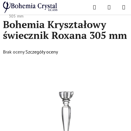
Przejść
Szukaj
KOSZYK
do
Home
/
Akcesoria
/
Świeczniki
/
Bohemia Kryształowy świecznik Roxana
treści
305 mm
Bohemia Kryształowy
świecznik Roxana 305 mm
Średnia
Brak oceny
Szczegóły oceny
ocena
produktu
wynosi
0,0
na
5
gwiazdek.