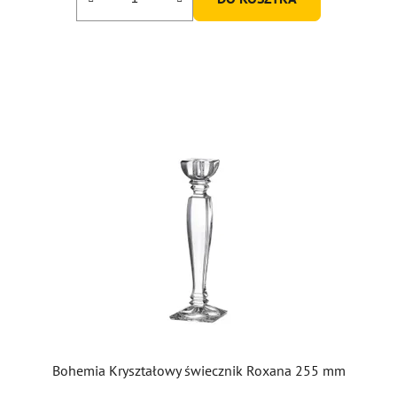
na
5
gwiazdek.
Bohemia Kryształowy świecznik Roxana 255 mm