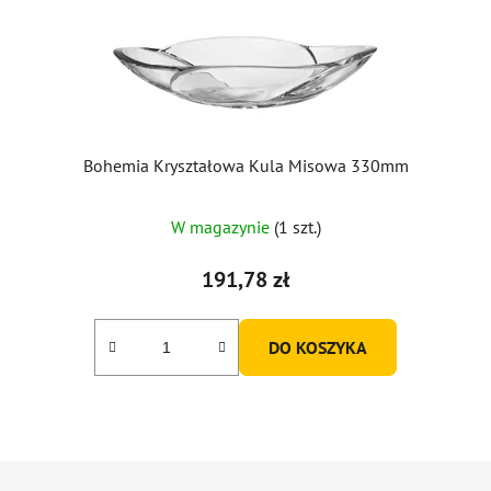
Bohemia Kryształowa Kula Misowa 330mm
W magazynie
(1 szt.)
191,78 zł
DO KOSZYKA
S