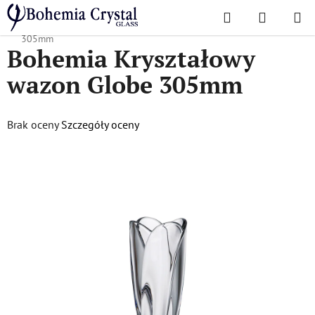
Przejść
Szukaj
KOSZYK
do
Home
/
Popularne kolekcje
/
Glob
/
Bohemia Kryształowy wazon Globe
treści
305mm
Bohemia Kryształowy
wazon Globe 305mm
Średnia
Brak oceny
Szczegóły oceny
ocena
produktu
wynosi
0,0
na
5
gwiazdek.