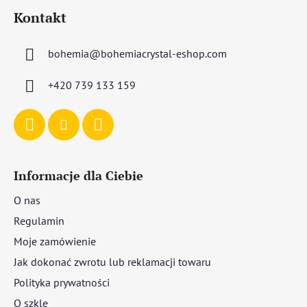
t
Kontakt
o
p
bohemia
@
bohemiacrystal-eshop.com
k
a
+420 739 133 159
Informacje dla Ciebie
O nas
Regulamin
Moje zamówienie
Jak dokonać zwrotu lub reklamacji towaru
Polityka prywatności
O szkle