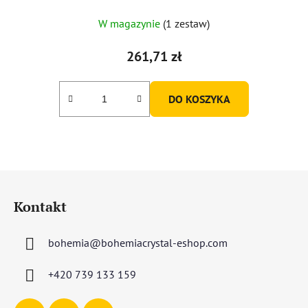
W magazynie
(1 zestaw)
261,71 zł
DO KOSZYKA
S
t
Kontakt
o
p
bohemia
@
bohemiacrystal-eshop.com
k
a
+420 739 133 159