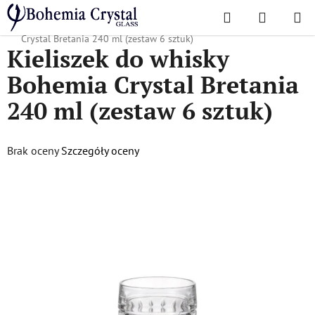
Przejść
Szukaj
KOSZYK
do
Home
/
Kieliszki
/
Kieliszki do whisky
/
Kieliszek do whisky Bohemia
treści
Crystal Bretania 240 ml (zestaw 6 sztuk)
Kieliszek do whisky
Bohemia Crystal Bretania
240 ml (zestaw 6 sztuk)
Średnia
Brak oceny
Szczegóły oceny
ocena
produktu
wynosi
0,0
na
5
gwiazdek.