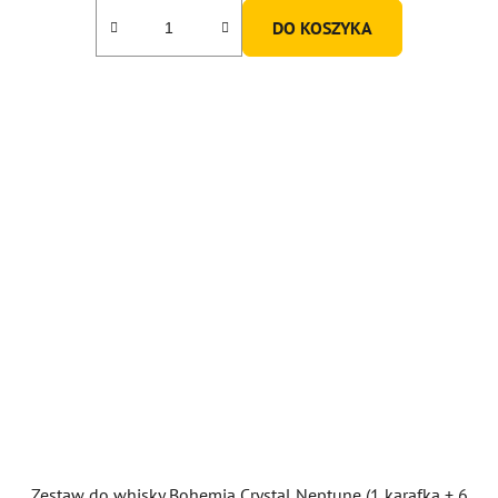
DO KOSZYKA
Zestaw do whisky Bohemia Crystal Neptune (1 karafka + 6