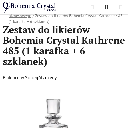
Przejść
Szukaj
KOSZYK
do
Home
/
Popularne kolekcje
/
Oferta świąteczna
/
Prezenty dla partnera
treści
biznesowego
/
Zestaw do likierów Bohemia Crystal Kathrene 485
(1 karafka + 6 szklanek)
Zestaw do likierów
Bohemia Crystal Kathrene
485 (1 karafka + 6
szklanek)
Średnia
Brak oceny
Szczegóły oceny
ocena
produktu
wynosi
0,0
na
5