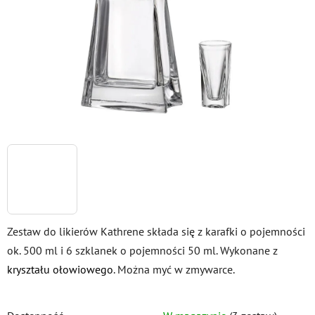
gwiazdek.
Zestaw do likierów Kathrene składa się z karafki o pojemności
ok. 500 ml i 6 szklanek o pojemności 50 ml. Wykonane z
kryształu ołowiowego
. Można myć w zmywarce.