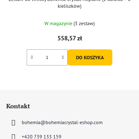
kieliszków)
W magazynie
(3 zestaw)
558,57 zł
DO KOSZYKA
S
t
Kontakt
o
p
bohemia
@
bohemiacrystal-eshop.com
k
a
+420 739 133 159