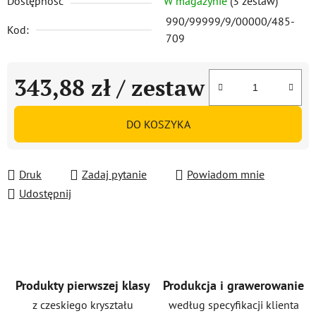
Dostępność
W magazynie
(3 zestaw)
990/99999/9/00000/485-
Kod:
709
343,88 zł
/ zestaw
Cena jednostkowa:
DO KOSZYKA
Druk
Zadaj pytanie
Powiadom mnie
Udostępnij
Produkty pierwszej klasy
Produkcja i grawerowanie
z czeskiego kryształu
według specyfikacji klienta