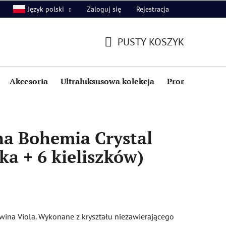
Zaloguj się
Rejestracja
Język polski
PUSTY KOSZYK
KOSZYK
Akcesoria
Ultraluksusowa kolekcja
Promocje i zniż
na Bohemia Crystal
ka + 6 kieliszków)
ina Viola. Wykonane z kryształu niezawierającego