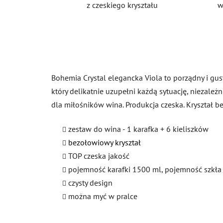
z czeskiego kryształu
w
Bohemia Crystal elegancka Viola to porządny i gu
który delikatnie uzupełni każdą sytuację, niezależ
dla miłośników wina. Produkcja czeska. Kryształ 
zestaw do wina - 1 karafka + 6 kieliszków
bezołowiowy kryształ
TOP czeska jakość
pojemność karafki 1500 ml, pojemność szkła
czysty design
można myć w pralce