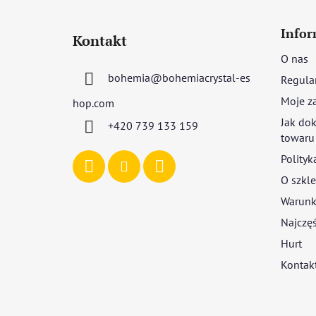
S
t
Infor
Kontakt
o
O nas
p
bohemia
@
bohemiacrystal-es
Regula
k
a
Moje z
hop.com
Jak dok
+420 739 133 159
towaru
Polityk
O szkle
Warunki
Najczęś
Hurt
Kontak