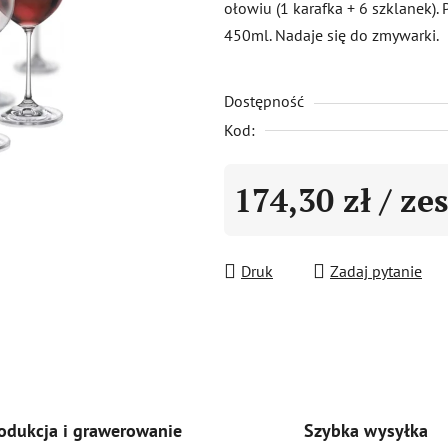
ołowiu (1 karafka + 6 szklanek)
0,0
450ml. Nadaje się do zmywarki.
na
5
Dostępność
gwiazdek.
Kod:
174,30 zł
/ ze
Cena jednostkowa:
Druk
Zadaj pytanie
Szybka wysyłka
odukcja i grawerowanie