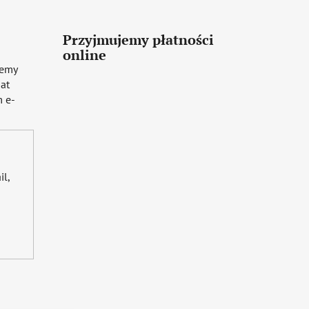
Przyjmujemy płatności
online
iemy
mat
 e-
il,