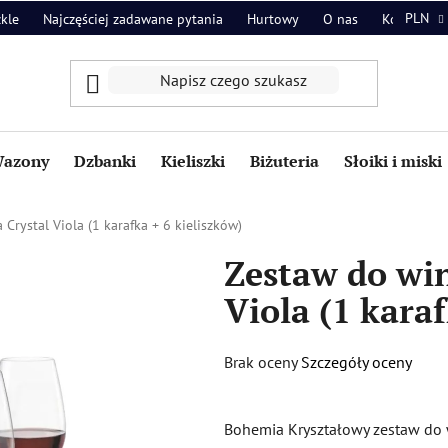
PLN
zkle
Najczęściej zadawane pytania
Hurtowy
O nas
Kontakt
azony
Dzbanki
Kieliszki
Biżuteria
Słoiki i miski
rystal Viola (1 karafka + 6 kieliszków)
Zestaw do wi
Viola (1 karaf
Średnia
Brak oceny
Szczegóły oceny
ocena
produktu
Bohemia Kryształowy zestaw do w
wynosi