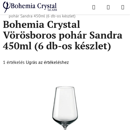
Ugrás
Keresés
KOSÁR
a
Kezdőlap
/
Népszerű kollekciók
/
Sandra
/
Bohemia Crystal Vörösboros
fő
pohár Sandra 450ml (6 db-os készlet)
Bohemia Crystal
tartalomhoz
Vörösboros pohár Sandra
450ml (6 db-os készlet)
A
1 értékelés
Ugrás az értékeléshez
termék
átlagos
értékelése
5-
ből
5,0
csillag.