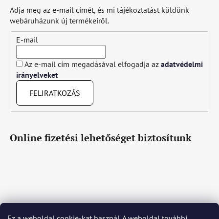
Adja meg az e-mail címét, és mi tájékoztatást küldünk
webáruházunk új termékeiről.
E-mail
Az e-mail cím megadásával elfogadja az
adatvédelmi
irányelveket
FELIRATKOZÁS
Online fizetési lehetőséget biztosítunk
Ez a weboldal cookie-kat használ. A weboldal további
Čeština
Slovenčina
English
Deutsch
Magyar