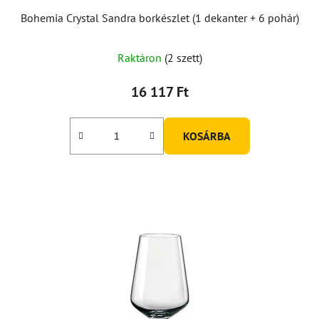
Bohemia Crystal Sandra borkészlet (1 dekanter + 6 pohár)
A
Raktáron
(2 szett)
termék
átlagos
16 117 Ft
értékelése
5-
KOSÁRBA
ből
5,0
csillag.