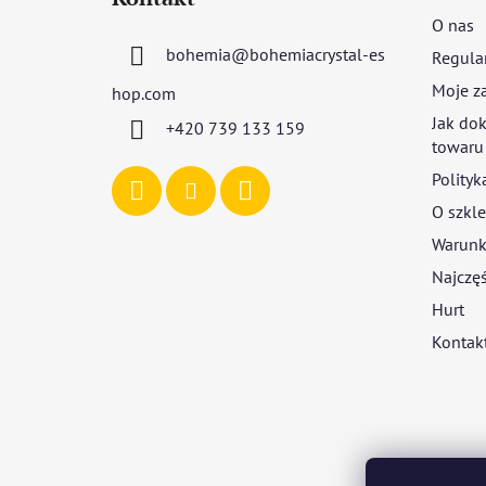
o
O nas
p
bohemia
@
bohemiacrystal-es
Regula
k
a
Moje z
hop.com
Jak dok
+420 739 133 159
towaru
Polityk
O szkle
Warunki
Najczęś
Hurt
Kontak