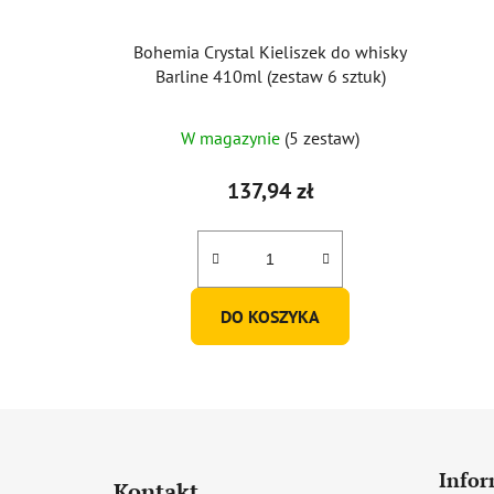
Bohemia Crystal Kieliszek do whisky
Barline 410ml (zestaw 6 sztuk)
Średnia
W magazynie
(5 zestaw)
ocena
produktu
137,94 zł
wynosi
5,0
na
5
DO KOSZYKA
gwiazdek.
S
t
Infor
Kontakt