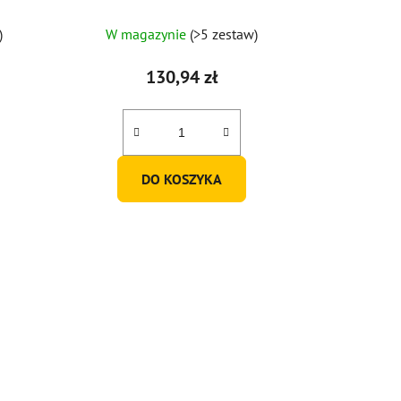
470ml (zestaw 6 szt.)
)
W magazynie
(>5 zestaw)
130,94 zł
DO KOSZYKA