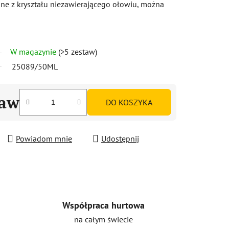
 z kryształu niezawierającego ołowiu, można
W magazynie
(>5 zestaw)
25089/50ML
taw
DO KOSZYKA
Powiadom mnie
Udostępnij
Współpraca hurtowa
na całym świecie