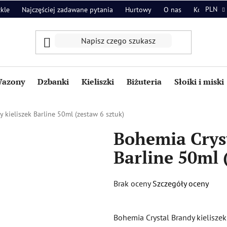
PLN
zkle
Najczęściej zadawane pytania
Hurtowy
O nas
Kontakt
azony
Dzbanki
Kieliszki
Biżuteria
Słoiki i miski
 kieliszek Barline 50ml (zestaw 6 sztuk)
Bohemia Cryst
Barline 50ml 
Średnia
Brak oceny
Szczegóły oceny
ocena
produktu
Bohemia Crystal Brandy kieliszek
wynosi