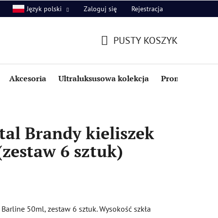
Zaloguj się
Rejestracja
Język polski
PUSTY KOSZYK
KOSZYK
Akcesoria
Ultraluksusowa kolekcja
Promocje i zniż
al Brandy kieliszek
(zestaw 6 sztuk)
 Barline 50ml, zestaw 6 sztuk. Wysokość szkła