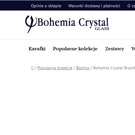
Przejść
Opinie o sklepie
Warunki dostawy i płatności
O s
do
treści
Karafki
Popularne kolekcje
Zestawy
W
Home
/
Popularne kolekcje
/
Barlina
/
Bohemia Crystal Brandy