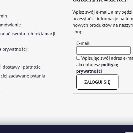
Wpisz swój e-mail, a my będz
min
przesyłać ci informacje na te
amówienie
nowych produktów na naszym
shop.
onać zwrotu lub reklamacji
E-mail
a prywatności
Wpisując swój adres e-ma
akceptujesz
politykę
 dostawy i płatności
prywatności
ciej zadawane pytania
ZALOGUJ SIĘ
t