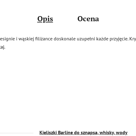
Opis
Ocena
 designie i wąskiej filiżance doskonale uzupełni każde przyjęcie.
taj
.
Kieliszki Barline do sznapsa, whisky, wody