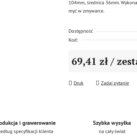
104mm, średnica 36mm. Wykonane
0,0
myć w zmywarce.
na
5
Dostępność
gwiazdek.
Kod:
69,41 zł
/ zes
Cena jednostkowa:
Druk
Zadaj pytanie
Szybka wysyłka
odukcja i grawerowanie
na cały świat
edług specyfikacji klienta