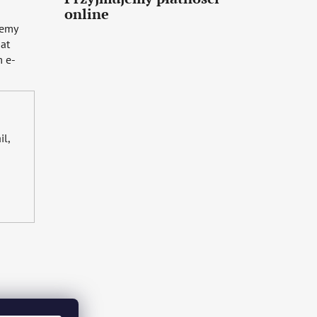
online
iemy
mat
 e-
il,