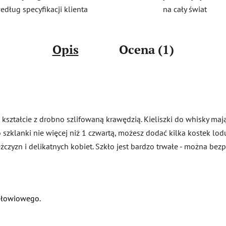
na cały świat
edług specyfikacji klienta
Opis
Ocena (1)
 kształcie z drobno szlifowaną krawędzią. Kieliszki do whisky ma
szklanki nie więcej niż 1 czwartą, możesz dodać kilka kostek lod
żczyzn i delikatnych kobiet. Szkło jest bardzo trwałe - można be
zołowiowego
.