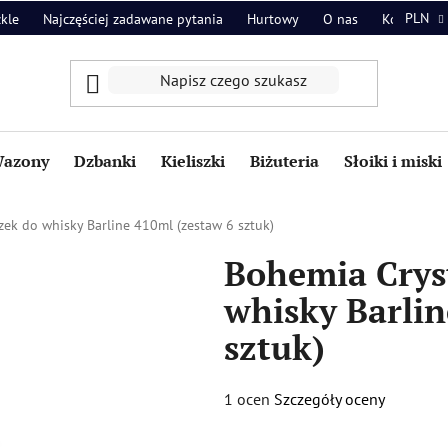
PLN
zkle
Najczęściej zadawane pytania
Hurtowy
O nas
Kontakt
azony
Dzbanki
Kieliszki
Biżuteria
Słoiki i miski
zek do whisky Barline 410ml (zestaw 6 sztuk)
Bohemia Cryst
whisky Barlin
sztuk)
Średnia
1 ocen
Szczegóły oceny
ocena