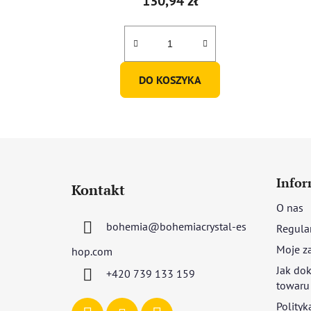
130,94 zł
DO KOSZYKA
S
t
Infor
Kontakt
o
O nas
p
bohemia
@
bohemiacrystal-es
Regula
k
a
Moje z
hop.com
Jak dok
+420 739 133 159
towaru
Polityk