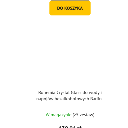
DO KOSZYKA
Bohemia Crystal Glass do wody i
napojów bezalkoholowych Barline
470ml (zestaw 6 szt.)
W magazynie
(>5 zestaw)