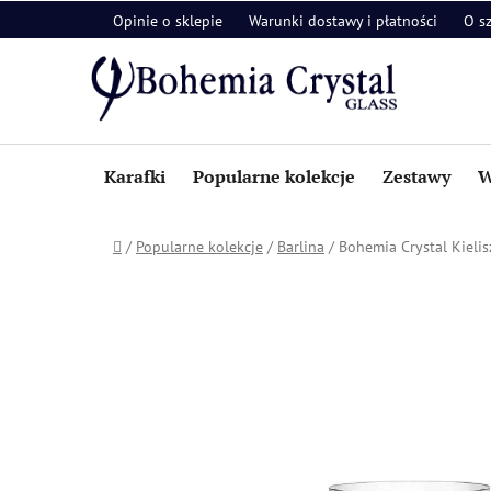
Przejść
Opinie o sklepie
Warunki dostawy i płatności
O s
do
treści
Karafki
Popularne kolekcje
Zestawy
W
Home
/
Popularne kolekcje
/
Barlina
/
Bohemia Crystal Kielis