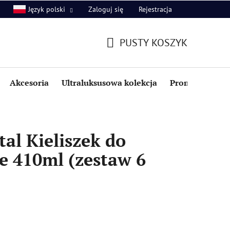
Zaloguj się
Rejestracja
Język polski
PUSTY KOSZYK
KOSZYK
Akcesoria
Ultraluksusowa kolekcja
Promocje i zniż
al Kieliszek do
e 410ml (zestaw 6