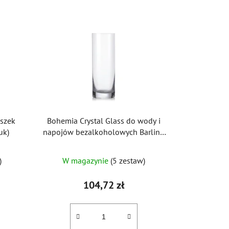
iszek
Bohemia Crystal Glass do wody i
uk)
napojów bezalkoholowych Barline
300ml (zestaw 6 szt.)
)
W magazynie
(5 zestaw)
104,72 zł