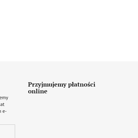
Przyjmujemy płatności
online
iemy
mat
 e-