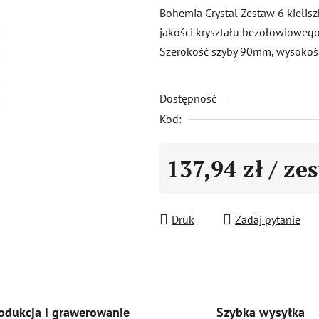
produktu
Bohemia Crystal Zestaw 6 kielis
wynosi
jakości kryształu bezołowioweg
5,0
Szerokość szyby 90mm, wysokoś
na
5
Dostępność
gwiazdek.
Kod:
137,94 zł
/ ze
Cena jednostkowa:
Druk
Zadaj pytanie
Szybka wysyłka
odukcja i grawerowanie