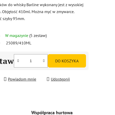
zków do whisky Barline wykonany jest z wysokiej
o. Objętość 410ml. Można myć w zmywarce.
ć szyby 95mm.
W magazynie
(5 zestaw)
25089/410ML
staw
DO KOSZYKA
Powiadom mnie
Udostępnij
Współpraca hurtowa