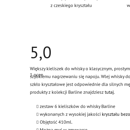
z czeskiego kryształu
w
5,0
Średnia
Większy kieliszek do whisky o klasycznym, prostym
ocena
1 ocen
produktu
szybkiemu nagrzewaniu się napoju. Wlej whisky do 
wynosi
szkło kryształowe jest odpowiednie dla silnych mę
5,0
na
produkty z kolekcji Barline znajdziesz
tutaj
.
5
gwiazdek.
zestaw 6 kieliszków do whisky Barline
wykonanych z wysokiej jakości
kryształu be
Objętość 410ml.
Można myć w zmywarce.