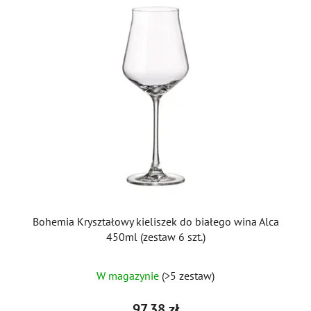
Bohemia Kryształowy kieliszek do białego wina Alca
450ml (zestaw 6 szt.)
Średnia
W magazynie
(>5 zestaw)
ocena
produktu
97,38 zł