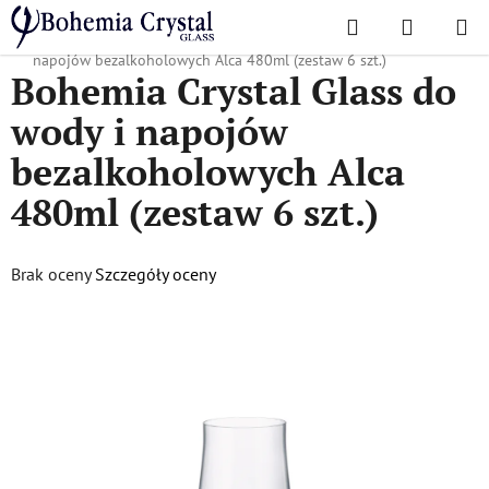
Przejść
Szukaj
KOSZYK
do
Home
/
Popularne kolekcje
/
Alka
/
Bohemia Crystal Glass do wody i
treści
napojów bezalkoholowych Alca 480ml (zestaw 6 szt.)
Bohemia Crystal Glass do
wody i napojów
bezalkoholowych Alca
480ml (zestaw 6 szt.)
Średnia
Brak oceny
Szczegóły oceny
ocena
produktu
wynosi
0,0
na
5
gwiazdek.