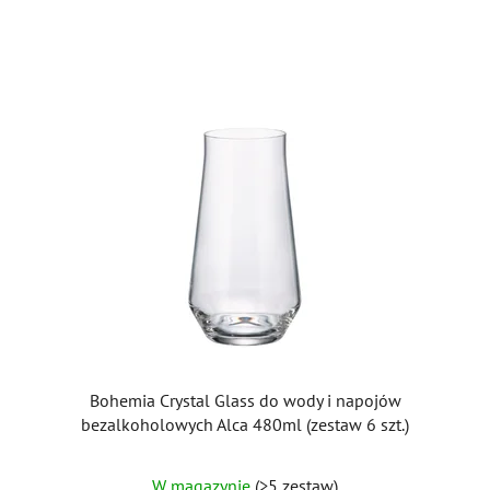
gwiazdek.
Bohemia Crystal Glass do wody i napojów
bezalkoholowych Alca 480ml (zestaw 6 szt.)
W magazynie
(>5 zestaw)