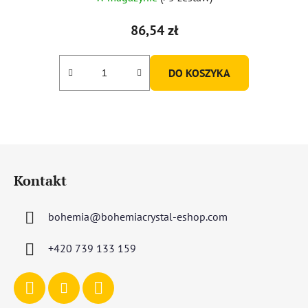
86,54 zł
DO KOSZYKA
S
t
Kontakt
o
p
bohemia
@
bohemiacrystal-eshop.com
k
a
+420 739 133 159