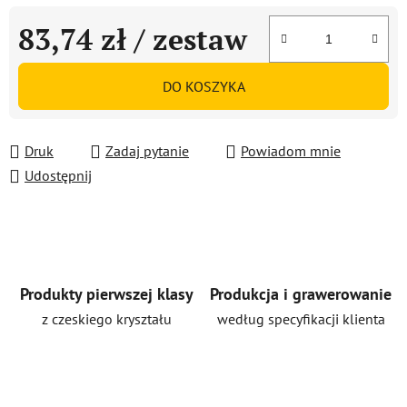
83,74 zł
/ zestaw
Cena jednostkowa:
DO KOSZYKA
Druk
Zadaj pytanie
Powiadom mnie
Udostępnij
Produkty pierwszej klasy
Produkcja i grawerowanie
z czeskiego kryształu
według specyfikacji klienta