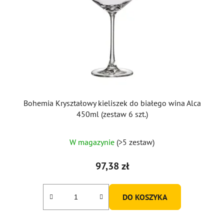
Bohemia Kryształowy kieliszek do białego wina Alca
450ml (zestaw 6 szt.)
Średnia
W magazynie
(>5 zestaw)
ocena
produktu
97,38 zł
wynosi
5,0
DO KOSZYKA
na
5