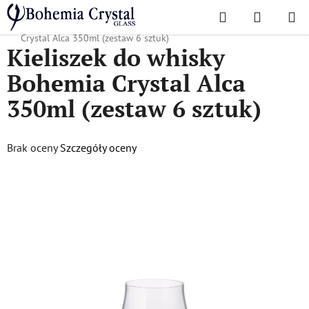
Przejść
Szukaj
KOSZYK
do
Home
/
Popularne kolekcje
/
Alka
/
Kieliszek do whisky Bohemia
treści
Crystal Alca 350ml (zestaw 6 sztuk)
Kieliszek do whisky
Bohemia Crystal Alca
350ml (zestaw 6 sztuk)
Średnia
Brak oceny
Szczegóły oceny
ocena
produktu
wynosi
0,0
na
5
gwiazdek.