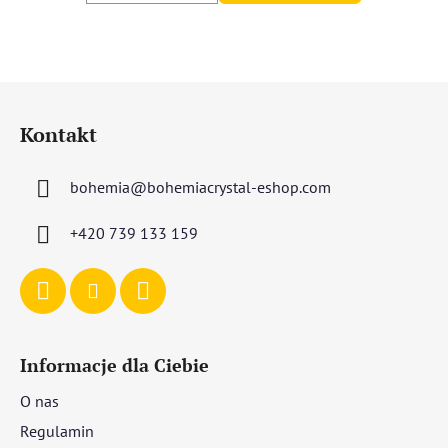
S
t
Kontakt
o
p
bohemia
@
bohemiacrystal-eshop.com
k
a
+420 739 133 159
Informacje dla Ciebie
O nas
Regulamin