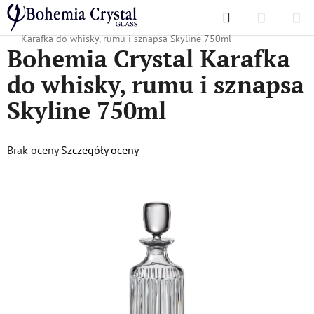
Przejść
Szukaj
KOSZYK
do
Home
/
Popularne kolekcje
/
Sylwetka na tle nieba
/
Bohemia Crystal
treści
Karafka do whisky, rumu i sznapsa Skyline 750ml
Bohemia Crystal Karafka
do whisky, rumu i sznapsa
Skyline 750ml
Średnia
Brak oceny
Szczegóły oceny
ocena
produktu
wynosi
0,0
na
5
gwiazdek.