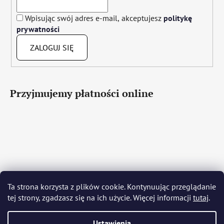
Wpisując swój adres e-mail, akceptujesz
politykę
prywatności
ZALOGUJ SIĘ
Przyjmujemy płatności online
Čeština
Slovenčina
English
Deutsch
Magyar
Ta strona korzysta z plików cookie. Kontynuując przeglądanie
Język polski
Română
Italiano
Español
Français
tej strony, zgadzasz się na ich użycie. Więcej informacji
tutaj
.
Português
Български
Hrvatski
Slovenščina
Srpski
Nederlands
Українська
Ελληνικά
Svenska
Dansk
Ustawienia