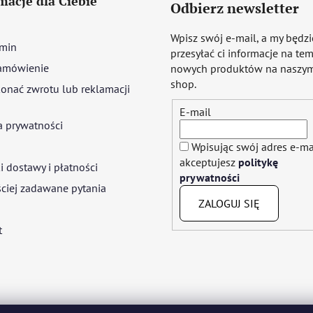
macje dla Ciebie
Odbierz newsletter
Wpisz swój e-mail, a my będz
min
przesyłać ci informacje na te
amówienie
nowych produktów na naszym
shop.
onać zwrotu lub reklamacji
E-mail
a prywatności
Wpisując swój adres e-ma
akceptujesz
politykę
 dostawy i płatności
prywatności
ciej zadawane pytania
ZALOGUJ SIĘ
t