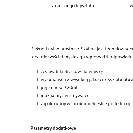
z czeskiego kryształu
w
Piękno tkwi w prostocie. Skyline jest tego dowode
Idealnie wyściełany design wprowadzi odpowiedni 
zestaw 6 kieliszków do whisky
wykonanych z wysokiej jakości kryształu oł
pojemność 320ml
można myć w zmywarce
zapakowany w ciemnoniebieskie pudełko u
Parametry dodatkowe