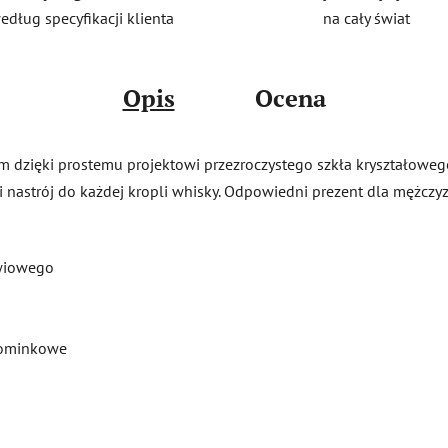
na cały świat
edług specyfikacji klienta
Opis
Ocena
m dzięki prostemu projektowi przezroczystego szkła kryształowego
nastrój do każdej kropli whisky. Odpowiedni prezent dla mężczyzn
owiowego
pominkowe