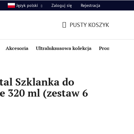
Zaloguj się
Rejestracja
Język polski
PUSTY KOSZYK
KOSZYK
Akcesoria
Ultraluksusowa kolekcja
Promocje i zniż
tal Szklanka do
e 320 ml (zestaw 6