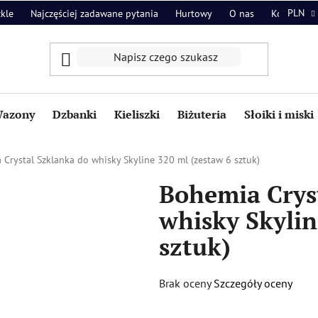
PLN
zkle
Najczęściej zadawane pytania
Hurtowy
O nas
Kontakt
azony
Dzbanki
Kieliszki
Biżuteria
Słoiki i miski
Crystal Szklanka do whisky Skyline 320 ml (zestaw 6 sztuk)
Bohemia Crys
whisky Skylin
sztuk)
Średnia
Brak oceny
Szczegóły oceny
ocena