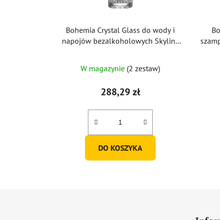
Bohemia Crystal Glass do wody i
Bo
napojów bezalkoholowych Skyline
szamp
350ml (zestaw 6 szt.)
W magazynie
(2 zestaw)
288,29 zł
DO KOSZYKA
S
t