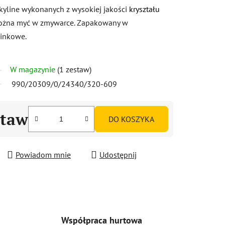
kyline wykonanych z wysokiej jakości
kryształu
Można myć w zmywarce. Zapakowany w
inkowe.
W magazynie
(1 zestaw)
990/20309/0/24340/320-609
staw
DO KOSZYKA
Powiadom mnie
Udostępnij
Współpraca hurtowa