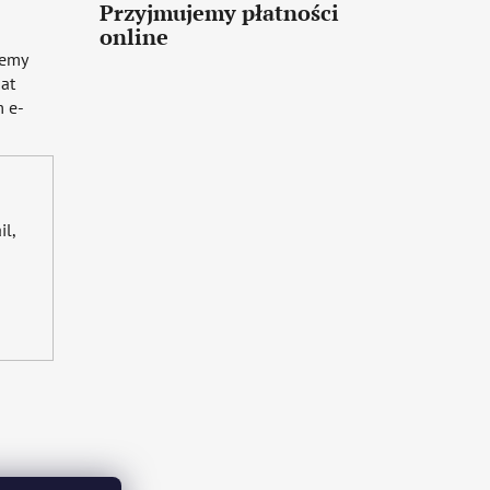
Przyjmujemy płatności
online
iemy
mat
 e-
il,