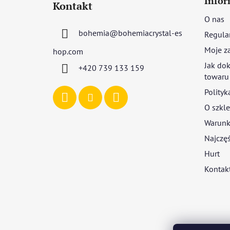
Infor
Kontakt
o
O nas
p
bohemia
@
bohemiacrystal-es
Regula
k
a
Moje z
hop.com
Jak dok
+420 739 133 159
towaru
Polityk
O szkle
Warunki
Najczęś
Hurt
Kontak