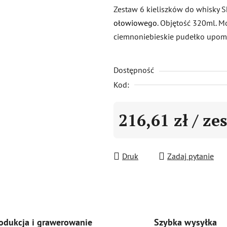
produktu
Zestaw 6 kieliszków do whisky S
wynosi
ołowiowego
. Objętość 320ml. 
0,0
ciemnoniebieskie pudełko upom
na
5
Dostępność
gwiazdek.
Kod:
216,61 zł
/ ze
Cena jednostkowa:
Druk
Zadaj pytanie
Szybka wysyłka
odukcja i grawerowanie