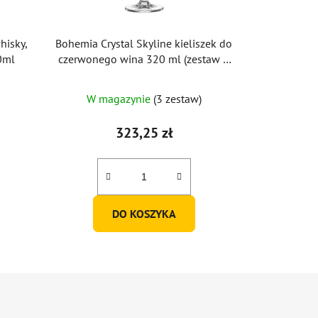
hisky,
Bohemia Crystal Skyline kieliszek do
0ml
czerwonego wina 320 ml (zestaw 6
sztuk)
W magazynie
(3 zestaw)
323,25 zł
DO KOSZYKA