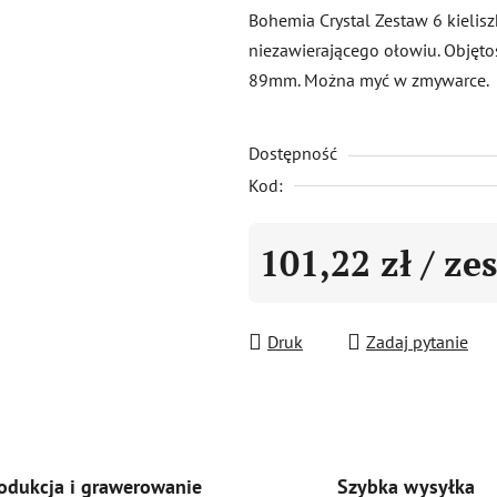
produktu
Bohemia Crystal Zestaw 6 kielis
wynosi
niezawierającego ołowiu. Objęt
0,0
89mm. Można myć w zmywarce.
na
5
Dostępność
gwiazdek.
Kod:
101,22 zł
/ ze
Cena jednostkowa:
Druk
Zadaj pytanie
Szybka wysyłka
odukcja i grawerowanie