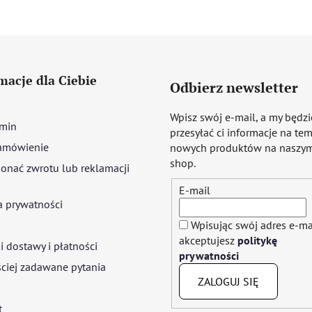
macje dla Ciebie
Odbierz newsletter
Wpisz swój e-mail, a my będz
min
przesyłać ci informacje na te
amówienie
nowych produktów na naszym
shop.
onać zwrotu lub reklamacji
E-mail
a prywatności
Wpisując swój adres e-ma
akceptujesz
politykę
 dostawy i płatności
prywatności
ciej zadawane pytania
ZALOGUJ SIĘ
t