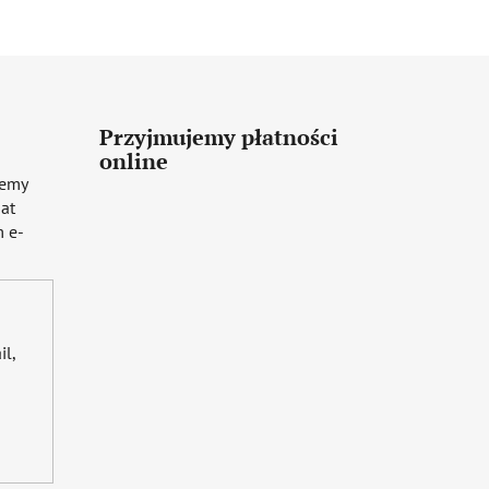
Przyjmujemy płatności
online
iemy
mat
 e-
il,