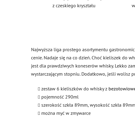
z czeskiego kryształu
w
Najwyższa liga prostego asortymentu gastronomiczn
cenie. Nadaje się na co dzień. Choć kieliszek do w
jest dla prawdziwych koneserów whisky. Lekko zam
wystarczającym stopniu. Dodatkowo, jeśli wolisz p
zestaw 6 kieliszków do whisky z
bezołowiow
pojemność 290ml
szerokość szkła 89mm, wysokość szkła 89m
można myć w zmywarce