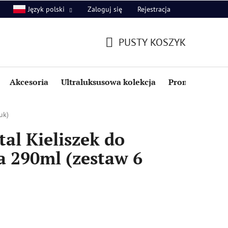
Zaloguj się
Rejestracja
Język polski
PUSTY KOSZYK
KOSZYK
Akcesoria
Ultraluksusowa kolekcja
Promocje i zniż
uk)
al Kieliszek do
a 290ml (zestaw 6