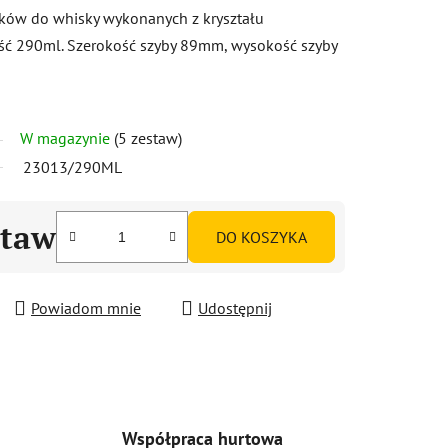
zków do whisky wykonanych z kryształu
ość 290ml. Szerokość szyby 89mm, wysokość szyby
W magazynie
(5 zestaw)
23013/290ML
staw
DO KOSZYKA
Powiadom mnie
Udostępnij
Współpraca hurtowa