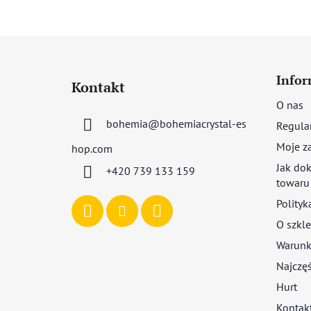
S
t
Infor
Kontakt
o
O nas
p
bohemia
@
bohemiacrystal-es
Regula
k
a
Moje z
hop.com
Jak dok
+420 739 133 159
towaru
Polityk
O szkle
Warunki
Najczęś
Hurt
Kontak