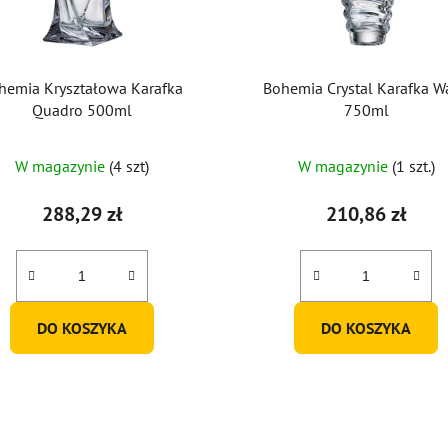
hemia Kryształowa Karafka
Bohemia Crystal Karafka W
Quadro 500ml
750ml
Średnia
W magazynie
(4 szt)
W magazynie
(1 szt.)
ocena
produktu
288,29 zł
210,86 zł
wynosi
5,0
na
5
DO KOSZYKA
DO KOSZYKA
gwiazdek.