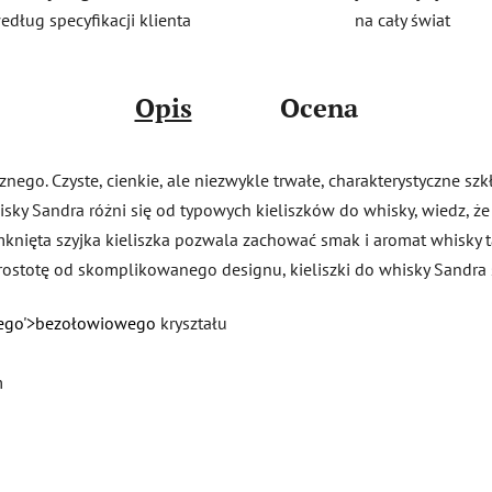
na cały świat
edług specyfikacji klienta
Opis
Ocena
ego. Czyste, cienkie, ale niezwykle trwałe, charakterystyczne sz
hisky Sandra różni się od typowych kieliszków do whisky, wiedz, ż
knięta szyjka kieliszka pozwala zachować smak i aromat whisky 
rostotę od skomplikowanego designu, kieliszki do whisky Sandra s
ego'>bezołowiowego
kryształu
m