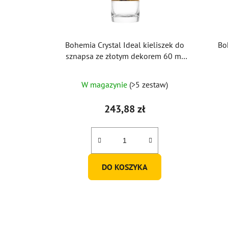
Bohemia Crystal Ideal kieliszek do
Bo
sznapsa ze złotym dekorem 60 ml
(zestaw 6 sztuk)
W magazynie
(>5 zestaw)
243,88 zł
DO KOSZYKA