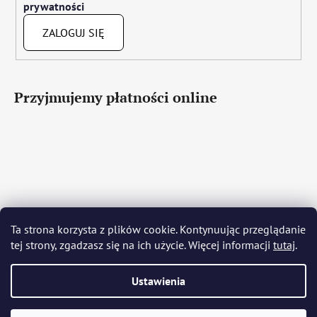
prywatności
ZALOGUJ SIĘ
Przyjmujemy płatności online
Čeština
Slovenčina
English
Deutsch
Magyar
Ta strona korzysta z plików cookie. Kontynuując przeglądanie
Język polski
Română
Italiano
Español
Français
tej strony, zgadzasz się na ich użycie. Więcej informacji
tutaj
.
Português
Български
Hrvatski
Slovenščina
Srpski
Nederlands
Українська
Ελληνικά
Svenska
Dansk
Ustawienia
Opracował Shoptet