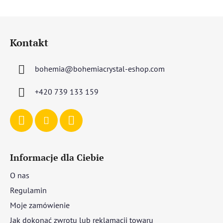
S
t
Kontakt
o
p
bohemia
@
bohemiacrystal-eshop.com
k
a
+420 739 133 159
Informacje dla Ciebie
O nas
Regulamin
Moje zamówienie
Jak dokonać zwrotu lub reklamacji towaru