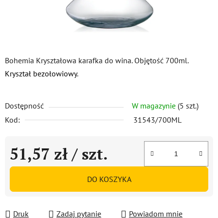
Bohemia Kryształowa karafka do wina. Objętość 700ml.
Kryształ bezołowiowy
.
Dostępność
W magazynie
(5 szt.)
Kod:
31543/700ML
51,57 zł
/ szt.
Cena jednostkowa:
DO KOSZYKA
Druk
Zadaj pytanie
Powiadom mnie