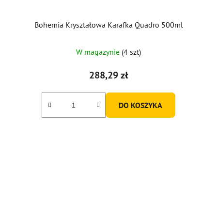
Bohemia Kryształowa Karafka Quadro 500ml
Średnia
W magazynie
(4 szt)
ocena
produktu
288,29 zł
wynosi
5,0
DO KOSZYKA
na
5
gwiazdek.