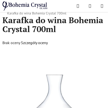
Przejść
Szukaj
KOSZYK
do
Home
/
Popularne kolekcje
/
Oferta świąteczna
/
Prezenty dla niego
/
treści
Karafka do wina Bohemia Crystal 700ml
Karafka do wina Bohemia
Crystal 700ml
Średnia
Brak oceny
Szczegóły oceny
ocena
produktu
wynosi
0,0
na
5
gwiazdek.