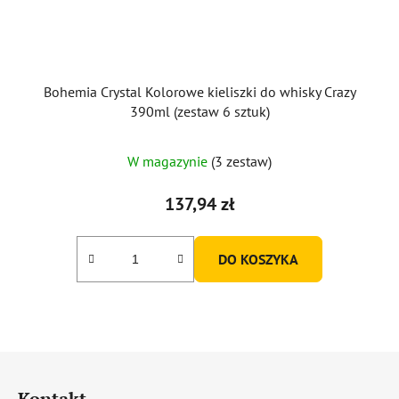
Bohemia Crystal Kolorowe kieliszki do whisky Crazy
390ml (zestaw 6 sztuk)
Średnia
W magazynie
(3 zestaw)
ocena
produktu
137,94 zł
wynosi
5,0
DO KOSZYKA
na
5
gwiazdek.
S
t
Kontakt