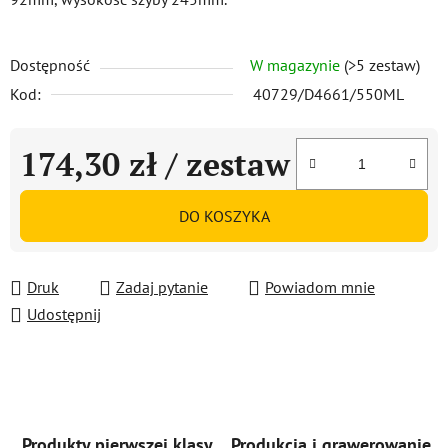
Dostępność
W magazynie
(>5 zestaw)
Kod:
40729/D4661/550ML
174,30 zł
/ zestaw
Cena jednostkowa:
DO KOSZYKA
Druk
Zadaj pytanie
Powiadom mnie
Udostępnij
Produkty pierwszej klasy
Produkcja i grawerowanie