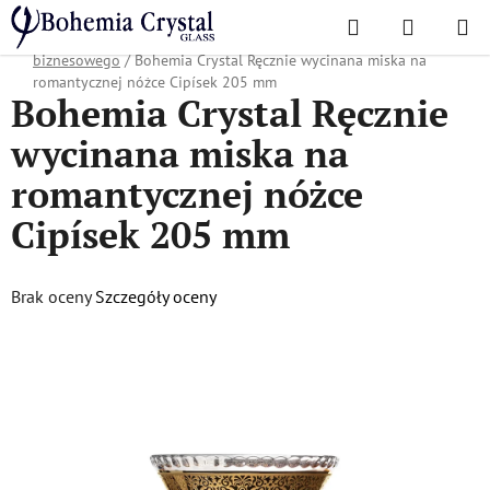
Przejść
Szukaj
KOSZYK
do
Home
/
Popularne kolekcje
/
Oferta świąteczna
/
Prezenty dla partnera
treści
biznesowego
/
Bohemia Crystal Ręcznie wycinana miska na
romantycznej nóżce Cipísek 205 mm
Bohemia Crystal Ręcznie
wycinana miska na
romantycznej nóżce
Cipísek 205 mm
Średnia
Brak oceny
Szczegóły oceny
ocena
produktu
wynosi
0,0
na
5