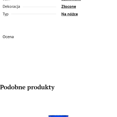
Dekoracja
Złocone
Typ
Na nóżce
Ocena
DODAJ OCENĘ
Podobne produkty