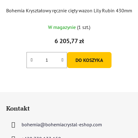
Bohemia Kryształowy ręcznie cięty wazon Lily Rubin 430mm
W magazynie
(1 szt.)
6 205,77 zł
DO KOSZYKA
S
t
Kontakt
o
p
bohemia
@
bohemiacrystal-eshop.com
k
a