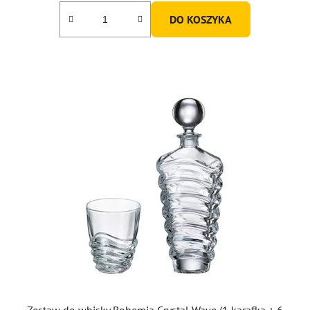
DO KOSZYKA
Zestaw do whisky Bohemia Crystal Wave (1 karafka + 6