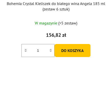
Bohemia Crystal Kieliszek do białego wina Angela 185 ml
(zestaw 6 sztuk)
Średnia
W magazynie
(>5 zestaw)
ocena
produktu
156,82 zł
wynosi
5,0
DO KOSZYKA
na
5
gwiazdek.