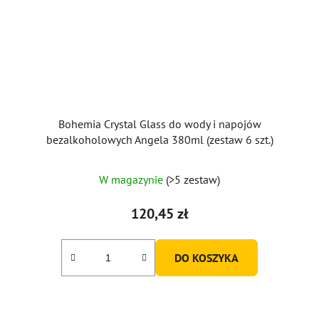
Bohemia Crystal Glass do wody i napojów
bezalkoholowych Angela 380ml (zestaw 6 szt.)
Średnia
W magazynie
(>5 zestaw)
ocena
produktu
120,45 zł
wynosi
5,0
DO KOSZYKA
na
5
gwiazdek.