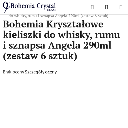
Przejść
Szukaj
KOSZYK
do
Home
/
Popularne kolekcje
/
Angela
/
Bohemia Kryształowe kieliszki
treści
do whisky, rumu i sznapsa Angela 290ml (zestaw 6 sztuk)
Bohemia Kryształowe
kieliszki do whisky, rumu
i sznapsa Angela 290ml
(zestaw 6 sztuk)
Średnia
Brak oceny
Szczegóły oceny
ocena
produktu
wynosi
0,0
na
5
gwiazdek.