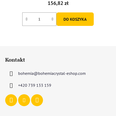
156,82 zł
DO KOSZYKA
S
t
Kontakt
o
p
bohemia
@
bohemiacrystal-eshop.com
k
a
+420 739 133 159