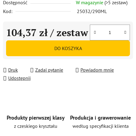
Dostępność
W magazynie
(>5 zestaw)
Kod:
25032/290ML
104,37 zł
/ zestaw
Cena jednostkowa:
DO KOSZYKA
Druk
Zadaj pytanie
Powiadom mnie
Udostępnij
Produkty pierwszej klasy
Produkcja i grawerowanie
z czeskiego kryształu
według specyfikacji klienta