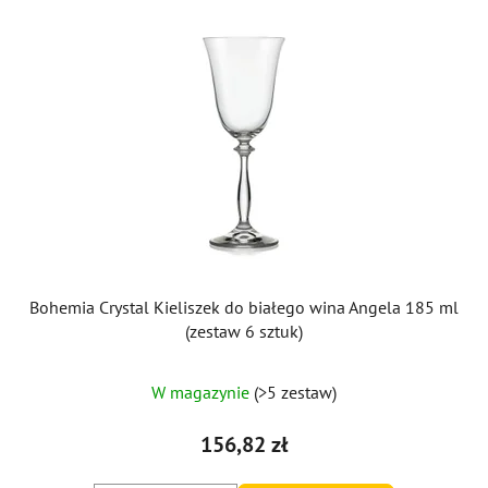
Bohemia Crystal Kieliszek do białego wina Angela 185 ml
(zestaw 6 sztuk)
Średnia
W magazynie
(>5 zestaw)
ocena
produktu
156,82 zł
wynosi