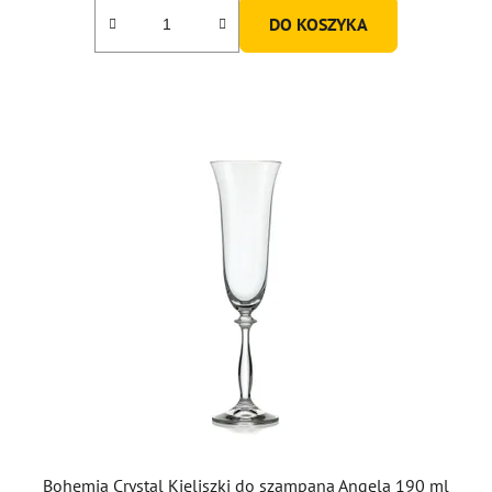
5,0
DO KOSZYKA
na
5
gwiazdek.
Bohemia Crystal Kieliszki do szampana Angela 190 ml