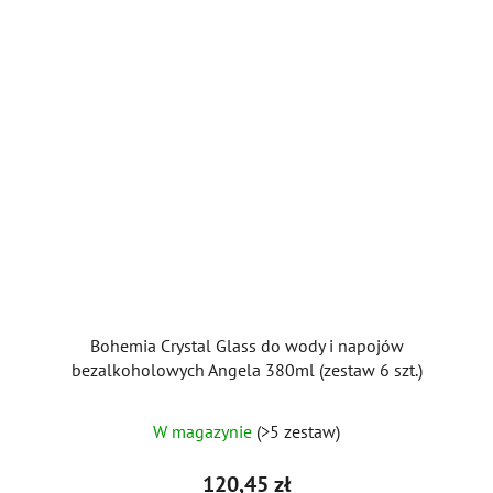
Bohemia Crystal Glass do wody i napojów
bezalkoholowych Angela 380ml (zestaw 6 szt.)
Średnia
W magazynie
(>5 zestaw)
ocena
produktu
120,45 zł