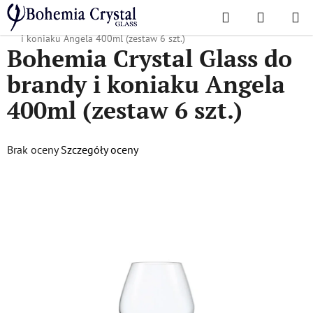
Przejść
Szukaj
KOSZYK
do
Home
/
Popularne kolekcje
/
Angela
/
Bohemia Crystal Glass do brandy
treści
i koniaku Angela 400ml (zestaw 6 szt.)
Bohemia Crystal Glass do
brandy i koniaku Angela
400ml (zestaw 6 szt.)
Średnia
Brak oceny
Szczegóły oceny
ocena
produktu
wynosi
0,0
na
5
gwiazdek.