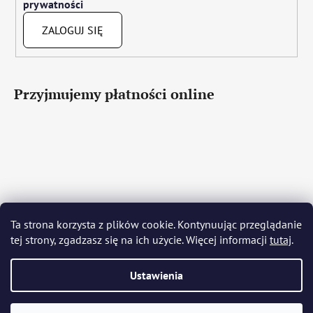
prywatności
ZALOGUJ SIĘ
Przyjmujemy płatności online
Čeština
Slovenčina
English
Deutsch
Magyar
Ta strona korzysta z plików cookie. Kontynuując przeglądanie
Język polski
Română
Italiano
Español
Français
tej strony, zgadzasz się na ich użycie. Więcej informacji
tutaj
.
Português
Български
Hrvatski
Slovenščina
Srpski
Nederlands
Українська
Ελληνικά
Svenska
Dansk
Ustawienia
Opracował Shoptet