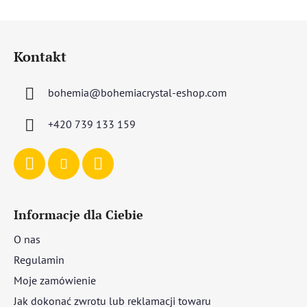
S
t
Kontakt
o
p
bohemia
@
bohemiacrystal-eshop.com
k
a
+420 739 133 159
Informacje dla Ciebie
O nas
Regulamin
Moje zamówienie
Jak dokonać zwrotu lub reklamacji towaru