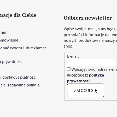
macje dla Ciebie
Odbierz newsletter
Wpisz swój e-mail, a my będz
min
przesyłać ci informacje na te
amówienie
nowych produktów na naszym
shop.
onać zwrotu lub reklamacji
E-mail
a prywatności
Wpisując swój adres e-ma
akceptujesz
politykę
 dostawy i płatności
prywatności
ciej zadawane pytania
ZALOGUJ SIĘ
t