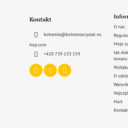
S
t
Infor
Kontakt
o
O nas
p
bohemia
@
bohemiacrystal-es
Regula
k
a
Moje z
hop.com
Jak dok
+420 739 133 159
towaru
Polityk
O szkle
Warunki
Najczęś
Hurt
Kontak