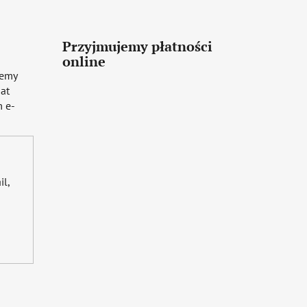
Przyjmujemy płatności
online
iemy
mat
 e-
il,