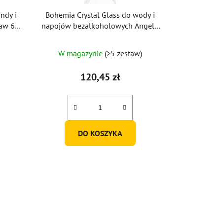
ndy i
Bohemia Crystal Glass do wody i
taw 6
napojów bezalkoholowych Angela
380ml (zestaw 6 szt.)
Średnia
W magazynie
(>5 zestaw)
ocena
produktu
120,45 zł
wynosi
5,0
na
5
DO KOSZYKA
gwiazdek.