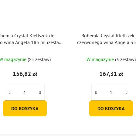
hemia Crystal Kieliszek do
Bohemia Crystal Kieliszek
go wina Angela 185 ml (zestaw
czerwonego wina Angela 35
6 sztuk)
(zestaw 6 sztuk)
Średnia
W magazynie
(>5 zestaw)
W magazynie
(3 zestaw)
ocena
produktu
156,82 zł
167,31 zł
wynosi
5,0
na
5
DO KOSZYKA
DO KOSZYKA
gwiazdek.