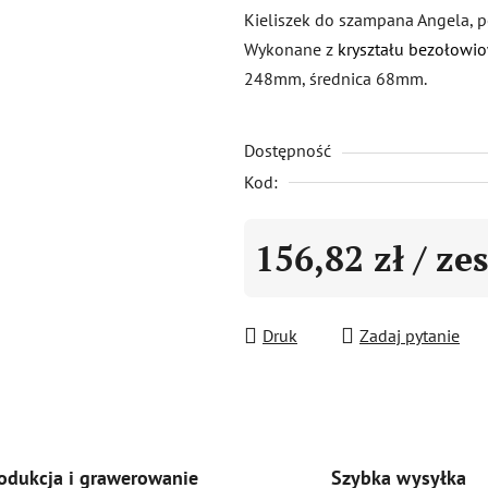
produktu
Kieliszek do szampana Angela, p
wynosi
Wykonane z
kryształu bezołowi
0,0
248mm, średnica 68mm.
na
5
Dostępność
gwiazdek.
Kod:
156,82 zł
/ ze
Cena jednostkowa:
Druk
Zadaj pytanie
Szybka wysyłka
odukcja i grawerowanie