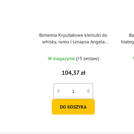
Bohemia Kryształowe kieliszki do
Bo
whisky, rumu i sznapsa Angela
białe
290ml (zestaw 6 sztuk)
W magazynie
(>5 zestaw)
104,37 zł
DO KOSZYKA