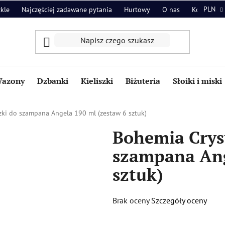
PLN
zkle
Najczęściej zadawane pytania
Hurtowy
O nas
Kontakt
azony
Dzbanki
Kieliszki
Biżuteria
Słoiki i miski
zki do szampana Angela 190 ml (zestaw 6 sztuk)
Bohemia Cryst
szampana Ang
sztuk)
Średnia
Brak oceny
Szczegóły oceny
ocena