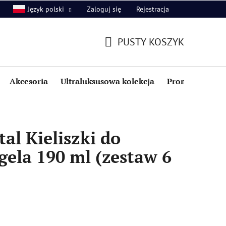
Zaloguj się
Rejestracja
Język polski
PUSTY KOSZYK
KOSZYK
Akcesoria
Ultraluksusowa kolekcja
Promocje i zniż
al Kieliszki do
ela 190 ml (zestaw 6