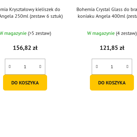
mia Kryształowy kieliszek do
Bohemia Crystal Glass do bra
Angela 250ml (zestaw 6 sztuk)
koniaku Angela 400ml (zes
szt.)
W magazynie
(>5 zestaw)
W magazynie
(4 zestaw)
156,82 zł
121,85 zł
DO KOSZYKA
DO KOSZYKA