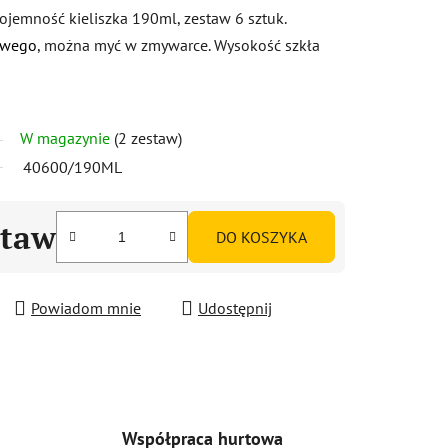
ojemność kieliszka 190ml, zestaw 6 sztuk.
owego
, można myć w zmywarce. Wysokość szkła
W magazynie
(2 zestaw)
40600/190ML
staw
DO KOSZYKA
Powiadom mnie
Udostępnij
Współpraca hurtowa