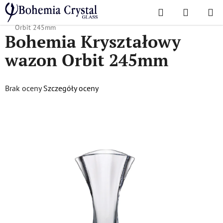
Przejść
Szukaj
KOSZYK
do
Home
/
Popularne kolekcje
/
Orbita
/
Bohemia Kryształowy wazon
treści
Orbit 245mm
Bohemia Kryształowy
wazon Orbit 245mm
Średnia
Brak oceny
Szczegóły oceny
ocena
produktu
wynosi
0,0
na
5
gwiazdek.