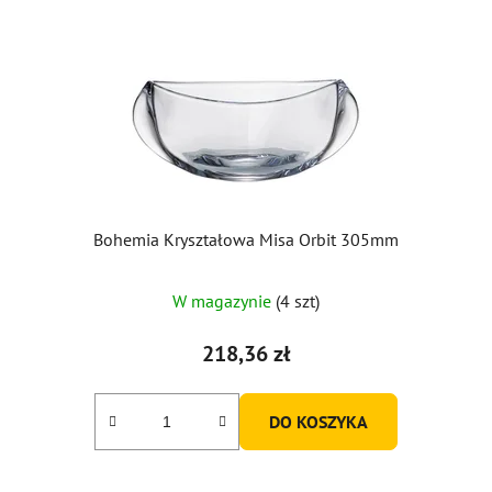
Bohemia Kryształowa Misa Orbit 305mm
Średnia
W magazynie
(4 szt)
ocena
produktu
218,36 zł
wynosi
5,0
DO KOSZYKA
na
5
gwiazdek.