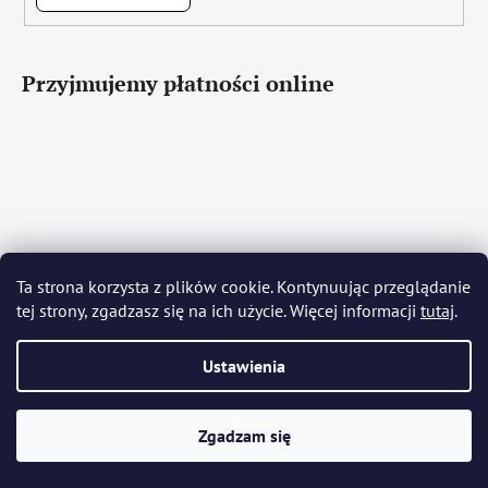
Przyjmujemy płatności online
Čeština
Slovenčina
English
Deutsch
Magyar
Ta strona korzysta z plików cookie. Kontynuując przeglądanie
Język polski
Română
Italiano
Español
Français
tej strony, zgadzasz się na ich użycie. Więcej informacji
tutaj
.
Português
Български
Hrvatski
Slovenščina
Srpski
Nederlands
Українська
Ελληνικά
Svenska
Dansk
Ustawienia
Opracował Shoptet
Zgadzam się
Copyright 2026
Bohemia Crystal Glass
. Wszystkie prawa
zastrzeżone.