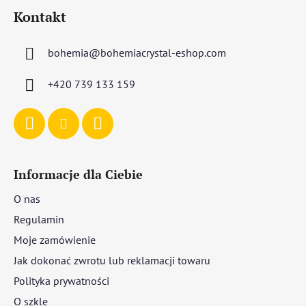
t
Kontakt
o
p
bohemia
@
bohemiacrystal-eshop.com
k
a
+420 739 133 159
Informacje dla Ciebie
O nas
Regulamin
Moje zamówienie
Jak dokonać zwrotu lub reklamacji towaru
Polityka prywatności
O szkle