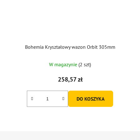
Bohemia Kryształowy wazon Orbit 305mm
W magazynie
(2 szt)
258,57 zł
DO KOSZYKA
S