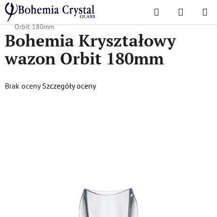
Przejść
Szukaj
KOSZYK
do
Home
/
Popularne kolekcje
/
Orbita
/
Bohemia Kryształowy wazon
treści
Orbit 180mm
Bohemia Kryształowy
wazon Orbit 180mm
Średnia
Brak oceny
Szczegóły oceny
ocena
produktu
wynosi
0,0
na
5
gwiazdek.