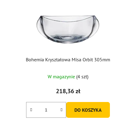
Bohemia Kryształowa Misa Orbit 305mm
Średnia
W magazynie
(4 szt)
ocena
produktu
218,36 zł
wynosi
5,0
DO KOSZYKA
na
5
gwiazdek.