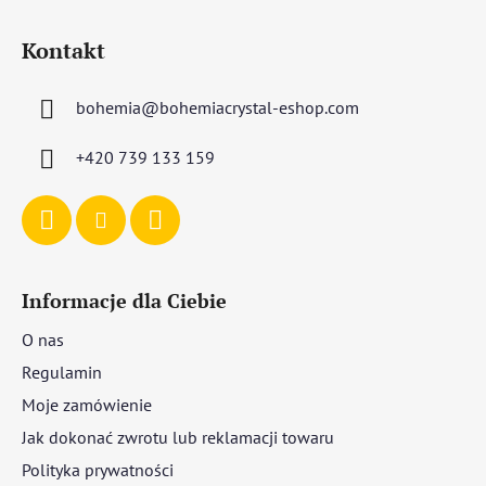
S
t
Kontakt
o
p
bohemia
@
bohemiacrystal-eshop.com
k
a
+420 739 133 159
Informacje dla Ciebie
O nas
Regulamin
Moje zamówienie
Jak dokonać zwrotu lub reklamacji towaru
Polityka prywatności