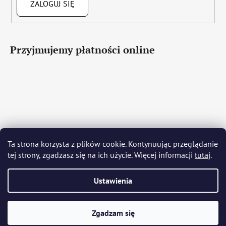
ZALOGUJ SIĘ
Przyjmujemy płatności online
Čeština
Slovenčina
English
Deutsch
Magyar
Ta strona korzysta z plików cookie. Kontynuując przeglądanie
Język polski
Română
Italiano
Español
Français
tej strony, zgadzasz się na ich użycie. Więcej informacji
tutaj
.
Português
Български
Hrvatski
Slovenščina
Srpski
Nederlands
Українська
Ελληνικά
Svenska
Dansk
Ustawienia
Opracował Shoptet
Zgadzam się
Copyright 2026
Bohemia Crystal Glass
. Wszystkie prawa