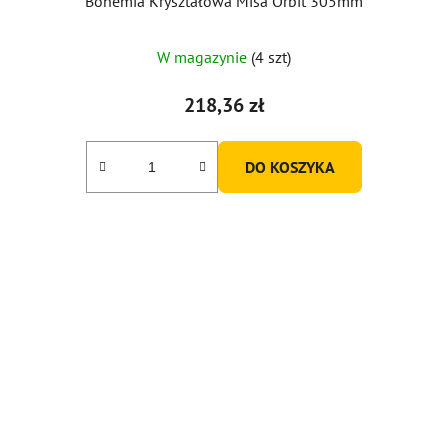
Bohemia Kryształowa Misa Orbit 305mm
Średnia
W magazynie
(4 szt)
ocena
produktu
218,36 zł
wynosi
5,0
DO KOSZYKA
na
5
gwiazdek.