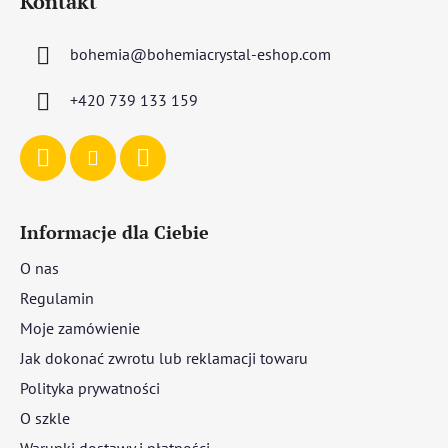
Kontakt
o
p
bohemia
@
bohemiacrystal-eshop.com
k
a
+420 739 133 159
Informacje dla Ciebie
O nas
Regulamin
Moje zamówienie
Jak dokonać zwrotu lub reklamacji towaru
Polityka prywatności
O szkle
Warunki dostawy i płatności