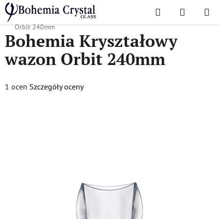
Przejść
Szukaj
KOSZYK
do
Home
/
Popularne kolekcje
/
Orbita
/
Bohemia Kryształowy wazon
treści
Orbit 240mm
Bohemia Kryształowy
wazon Orbit 240mm
Średnia
1 ocen
Szczegóły oceny
ocena
produktu
wynosi
5,0
na
5
gwiazdek.