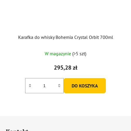
Karafka do whisky Bohemia Crystal Orbit 700ml
W magazynie
(>5 szt)
295,28 zł
DO KOSZYKA
S
t