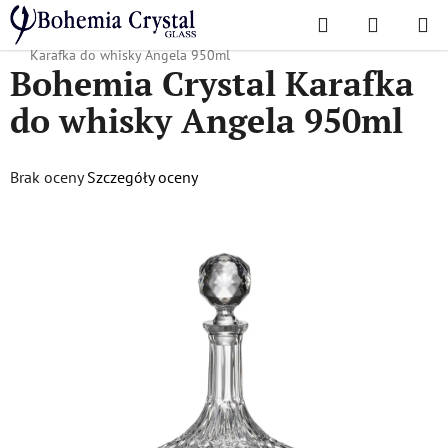
Przejść
Szukaj
KOSZYK
do
Home
/
Popularne kolekcje
/
Angela Klasyczna
/
Bohemia Crystal
treści
Karafka do whisky Angela 950ml
Bohemia Crystal Karafka
do whisky Angela 950ml
Średnia
Brak oceny
Szczegóły oceny
ocena
produktu
wynosi
0,0
na
5
gwiazdek.