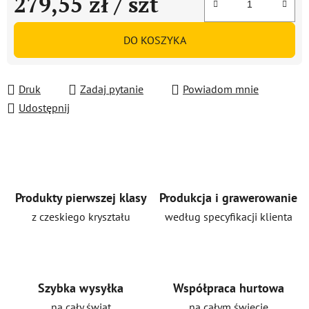
279,55 zł
/ szt
Cena jednostkowa:
DO KOSZYKA
Druk
Zadaj pytanie
Powiadom mnie
Udostępnij
Produkty pierwszej klasy
Produkcja i grawerowanie
z czeskiego kryształu
według specyfikacji klienta
Szybka wysyłka
Współpraca hurtowa
na cały świat
na całym świecie