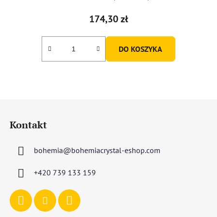
ocena
produktu
174,30 zł
wynosi
5,0
DO KOSZYKA
na
5
gwiazdek.
S
t
Kontakt
o
p
bohemia
@
bohemiacrystal-eshop.com
k
a
+420 739 133 159