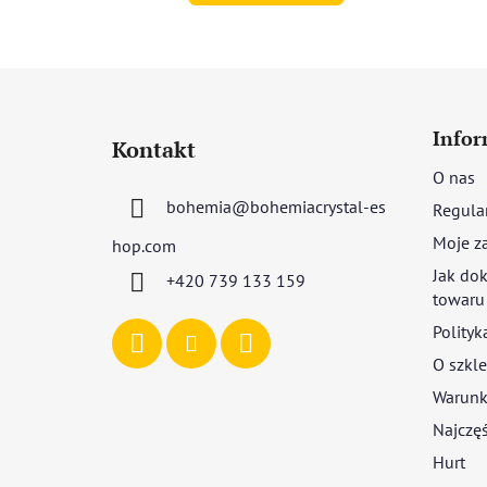
S
t
Infor
Kontakt
o
O nas
p
bohemia
@
bohemiacrystal-es
Regula
k
a
Moje z
hop.com
Jak dok
+420 739 133 159
towaru
Polityk
O szkle
Warunki
Najczęś
Hurt