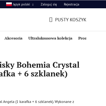
Zaloguj się
Rejestracja
Język polski
PUSTY KOSZYK
KOSZYK
Akcesoria
Ultraluksusowa kolekcja
Promocje i zniż
isky Bohemia Crystal
afka + 6 szklanek)
l Angela (1 karafka + 6 szklanek). Wykonane z