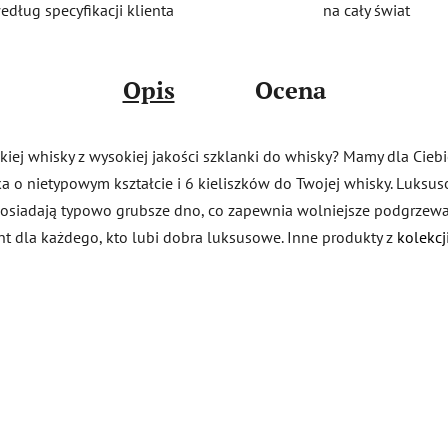
na cały świat
edług specyfikacji klienta
Opis
Ocena
dzkiej whisky z wysokiej jakości szklanki do whisky? Mamy dla Cieb
afka o nietypowym kształcie i 6 kieliszków do Twojej whisky. Luks
posiadają typowo grubsze dno, co zapewnia wolniejsze podgrzewa
ent dla każdego, kto lubi dobra luksusowe. Inne produkty z
kolekcj