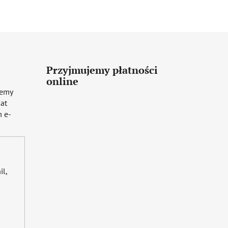
Przyjmujemy płatności
online
iemy
mat
 e-
il,