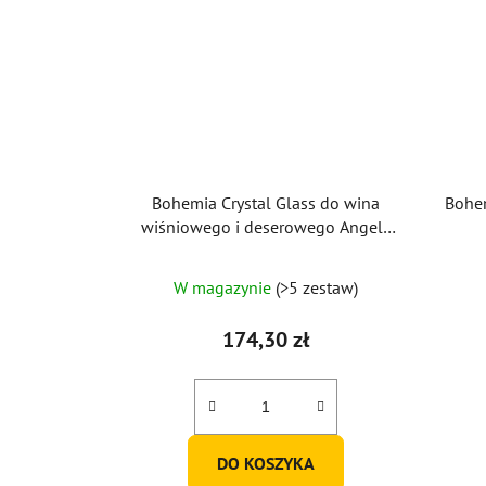
Bohemia Crystal Glass do wina
Bohem
wiśniowego i deserowego Angela
130 ml (zestaw 6 szt.)
Średnia
W magazynie
(>5 zestaw)
ocena
produktu
174,30 zł
wynosi
5,0
na
5
DO KOSZYKA
gwiazdek.