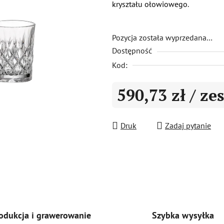
kryształu ołowiowego
.
0,0
na
5
Pozycja została wyprzedana…
Dostępność
gwiazdek.
Kod:
590,73 zł
/ ze
Cena jednostkowa:
Druk
Zadaj pytanie
Szybka wysyłka
odukcja i grawerowanie