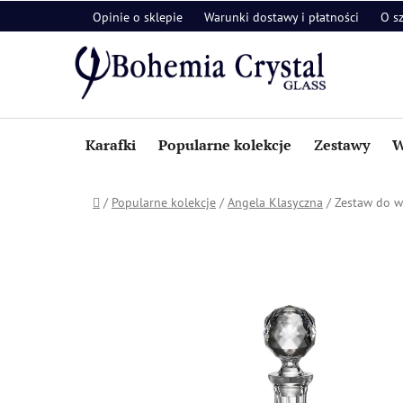
Przejść
Opinie o sklepie
Warunki dostawy i płatności
O s
do
treści
Karafki
Popularne kolekcje
Zestawy
W
Home
/
Popularne kolekcje
/
Angela Klasyczna
/
Zestaw do wh