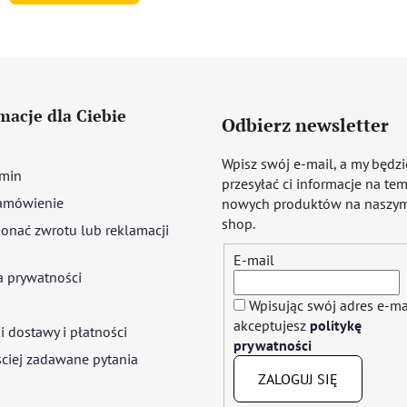
macje dla Ciebie
Odbierz newsletter
Wpisz swój e-mail, a my będz
min
przesyłać ci informacje na te
amówienie
nowych produktów na naszym
shop.
onać zwrotu lub reklamacji
E-mail
a prywatności
Wpisując swój adres e-ma
akceptujesz
politykę
 dostawy i płatności
prywatności
ciej zadawane pytania
ZALOGUJ SIĘ