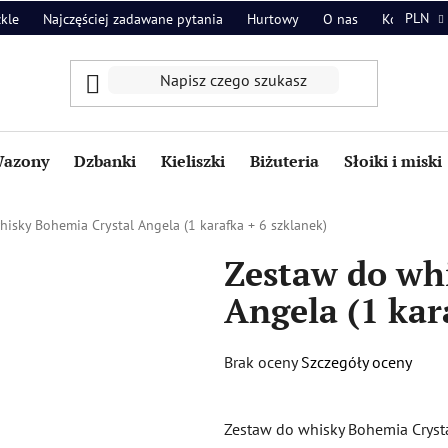
PLN
zkle
Najczęściej zadawane pytania
Hurtowy
O nas
Kontakt
azony
Dzbanki
Kieliszki
Biżuteria
Słoiki i miski
isky Bohemia Crystal Angela (1 karafka + 6 szklanek)
Zestaw do wh
Angela (1 kar
Średnia
Brak oceny
Szczegóły oceny
ocena
produktu
Zestaw do whisky Bohemia Crysta
wynosi