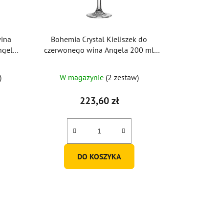
wina
Bohemia Crystal Kieliszek do
ngela
czerwonego wina Angela 200 ml
(zestaw 6 szt.)
)
W magazynie
(2 zestaw)
223,60 zł
DO KOSZYKA