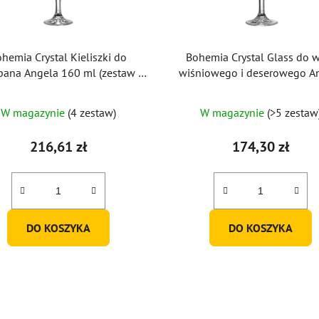
hemia Crystal Kieliszki do
Bohemia Crystal Glass do 
ana Angela 160 ml (zestaw 6
wiśniowego i deserowego A
sztuk)
130 ml (zestaw 6 szt.)
Średnia
W magazynie
(4 zestaw)
W magazynie
(>5 zestaw
ocena
produktu
216,61 zł
174,30 zł
wynosi
5,0
na
5
DO KOSZYKA
DO KOSZYKA
gwiazdek.