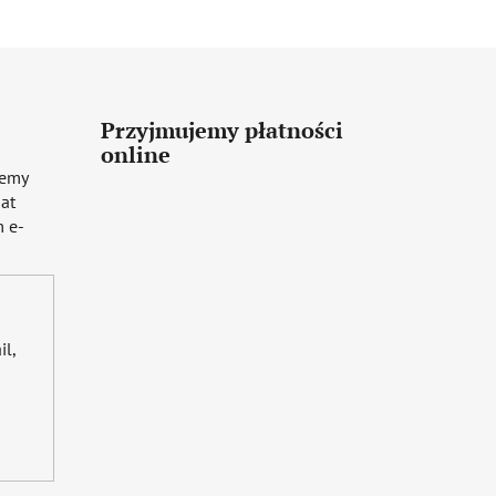
Przyjmujemy płatności
online
iemy
mat
 e-
il,