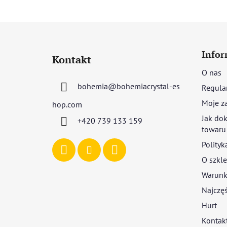
S
t
Infor
Kontakt
o
O nas
p
bohemia
@
bohemiacrystal-es
Regula
k
a
Moje z
hop.com
Jak dok
+420 739 133 159
towaru
Polityk
O szkle
Warunki
Najczęś
Hurt
Kontak