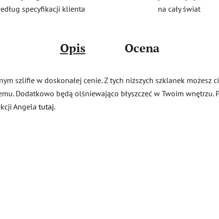
na cały świat
edług specyfikacji klienta
Opis
Ocena
ym szlifie w doskonałej cenie. Z tych niższych szklanek możesz c
demu. Dodatkowo będą olśniewająco błyszczeć w Twoim wnętrzu. P
ekcji Angela
tutaj.