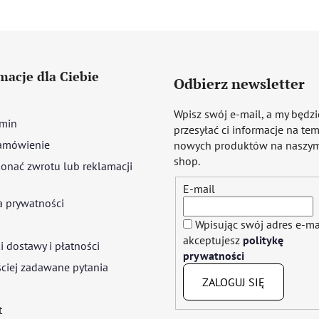
macje dla Ciebie
Odbierz newsletter
Wpisz swój e-mail, a my będz
min
przesyłać ci informacje na te
amówienie
nowych produktów na naszym
shop.
onać zwrotu lub reklamacji
E-mail
a prywatności
Wpisując swój adres e-ma
akceptujesz
politykę
 dostawy i płatności
prywatności
ciej zadawane pytania
ZALOGUJ SIĘ
t