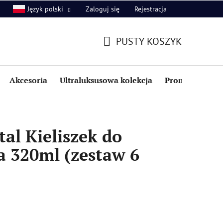
Zaloguj się
Rejestracja
Język polski
PUSTY KOSZYK
KOSZYK
Akcesoria
Ultraluksusowa kolekcja
Promocje i zniż
al Kieliszek do
a 320ml (zestaw 6