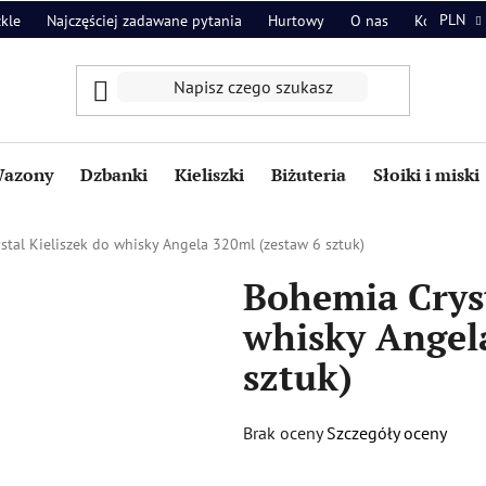
PLN
zkle
Najczęściej zadawane pytania
Hurtowy
O nas
Kontakt
azony
Dzbanki
Kieliszki
Biżuteria
Słoiki i miski
stal Kieliszek do whisky Angela 320ml (zestaw 6 sztuk)
Bohemia Cryst
whisky Angel
sztuk)
Średnia
Brak oceny
Szczegóły oceny
ocena