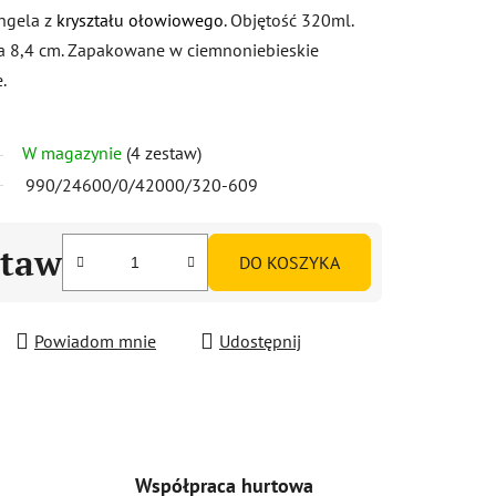
Angela z
kryształu ołowiowego
. Objętość 320ml.
ca 8,4 cm. Zapakowane w ciemnoniebieskie
.
W magazynie
(4 zestaw)
990/24600/0/42000/320-609
staw
DO KOSZYKA
Powiadom mnie
Udostępnij
Współpraca hurtowa