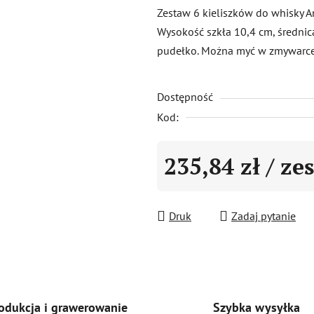
produktu
Zestaw 6 kieliszków do whisky 
wynosi
Wysokość szkła 10,4 cm, średni
0,0
pudełko. Można myć w zmywarce
na
5
Dostępność
gwiazdek.
Kod:
235,84 zł
/ ze
Cena jednostkowa:
Druk
Zadaj pytanie
Szybka wysyłka
odukcja i grawerowanie