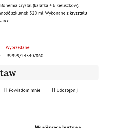
Bohemia Crystal (karafka + 6 kieliszków).
mność szklanek 320 ml. Wykonane z
kryształu
arce.
Wyprzedane
99999/24340/860
staw
Powiadom mnie
Udostępnij
Współpraca hurtowa