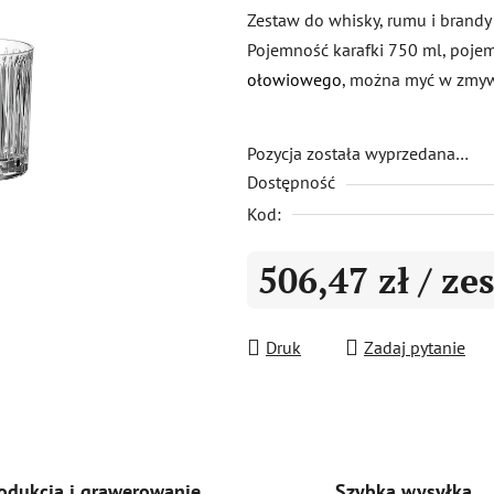
produktu
Zestaw do whisky, rumu i brandy 
wynosi
Pojemność karafki 750 ml, poje
0,0
ołowiowego
, można myć w zmyw
na
5
gwiazdek.
Pozycja została wyprzedana…
Dostępność
Kod:
506,47 zł
/ ze
Cena jednostkowa:
Druk
Zadaj pytanie
Szybka wysyłka
odukcja i grawerowanie