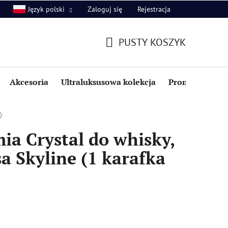
Zaloguj się
Rejestracja
Język polski
PUSTY KOSZYK
KOSZYK
Akcesoria
Ultraluksusowa kolekcja
Promocje i zniż
)
a Crystal do whisky,
a Skyline (1 karafka