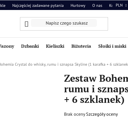
PLN
zkle
Najczęściej zadawane pytania
Hurtowy
O nas
Kontakt
azony
Dzbanki
Kieliszki
Biżuteria
Słoiki i miski
ohemia Crystal do whisky, rumu i sznapsa Skyline (1 karafka + 6 szklanek
Zestaw Bohemi
rumu i sznaps
+ 6 szklanek)
Średnia
Brak oceny
Szczegóły oceny
ocena