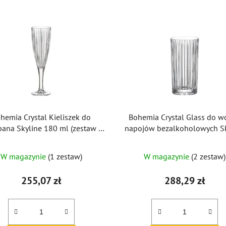
hemia Crystal Kieliszek do
Bohemia Crystal Glass do w
ana Skyline 180 ml (zestaw 6
napojów bezalkoholowych Sk
sztuk)
350ml (zestaw 6 szt.)
W magazynie
(1 zestaw)
W magazynie
(2 zestaw)
255,07 zł
288,29 zł