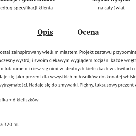
na cały świat
edług specyfikacji klienta
Opis
Ocena
 został zainspirowany wielkim miastem. Projekt zestawu przypom
zesny wystrój i swoim ciekawym wyglądem rozjaśni każde wnętrz
m lub rumem i ciesz się nimi w idealnych kieliszkach w chwilach re
daje się jako prezent dla wszystkich miłośników doskonałej whisky
ytrzymałości. Nadaje się do zmywarki. Piękny, luksusowy prezen
afka + 6 kieliszków
ła 320 ml