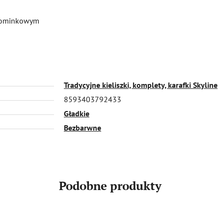
upominkowym
Tradycyjne kieliszki, komplety, karafki Skyline
8593403792433
Gładkie
Bezbarwne
Podobne produkty