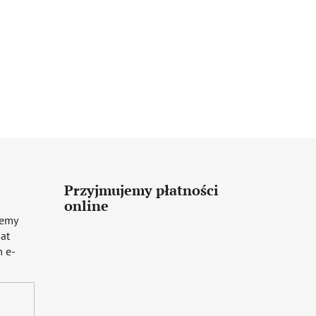
Przyjmujemy płatności
online
iemy
mat
 e-