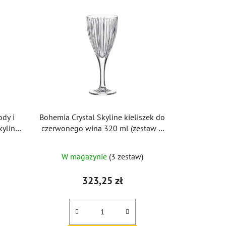
ody i
Bohemia Crystal Skyline kieliszek do
yline
czerwonego wina 320 ml (zestaw 6
sztuk)
W magazynie
(3 zestaw)
323,25 zł