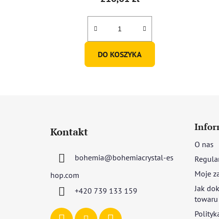
DO KOSZYKA
S
t
Infor
Kontakt
o
O nas
p
bohemia
@
bohemiacrystal-es
Regula
k
a
Moje z
hop.com
Jak dok
+420 739 133 159
towaru
Polityk