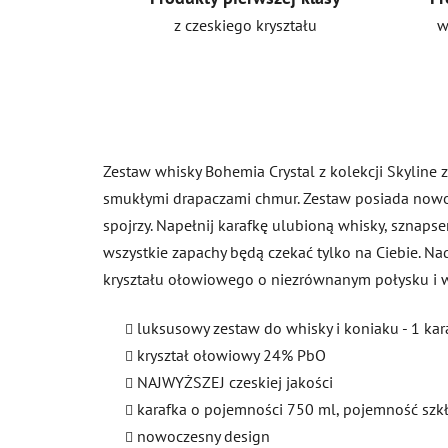
z czeskiego kryształu
w
Zestaw whisky Bohemia Crystal z kolekcji Skyline
smukłymi drapaczami chmur. Zestaw posiada nowoc
spojrzy. Napełnij karafkę ulubioną whisky, sznapse
wszystkie zapachy będą czekać tylko na Ciebie. Na
kryształu ołowiowego o niezrównanym połysku i w
luksusowy zestaw do whisky i koniaku - 1 kar
kryształ ołowiowy 24% PbO
NAJWYŻSZEJ czeskiej jakości
karafka o pojemności 750 ml, pojemność szk
nowoczesny design